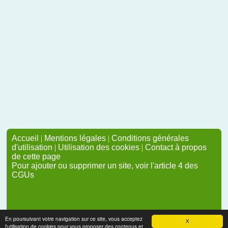
Accueil
|
Mentions légales
|
Conditions générales
d'utilisation
|
Utilisation des cookies
|
Contact à propos
de cette page
Pour ajouter ou supprimer un site, voir l'article 4 des
CGUs
En poursuivant votre navigation sur ce site, vous acceptez
X
l'utilisation de cookies pour vous proposer des contenus et