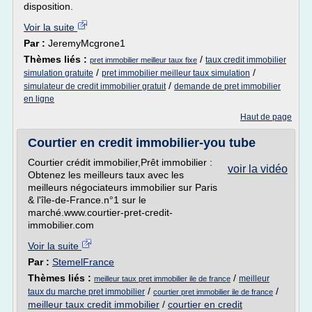
disposition.
Voir la suite
Par :
JeremyMcgrone1
Thèmes liés :
/
taux credit immobilier
pret immobilier meilleur taux fixe
/
/
simulation gratuite
pret immobilier meilleur taux simulation
/
simulateur de credit immobilier gratuit
demande de pret immobilier
en ligne
Haut de page
Courtier en credit immobilier-you tube
Courtier crédit immobilier,Prêt immobilier :
voir la vidéo
Obtenez les meilleurs taux avec les
meilleurs négociateurs immobilier sur Paris
& l'île-de-France.n°1 sur le
marché.www.courtier-pret-credit-
immobilier.com
Voir la suite
Par :
StemelFrance
Thèmes liés :
/
meilleur
meilleur taux pret immobilier ile de france
/
/
taux du marche pret immobilier
courtier pret immobilier ile de france
meilleur taux credit immobilier
/
courtier en credit