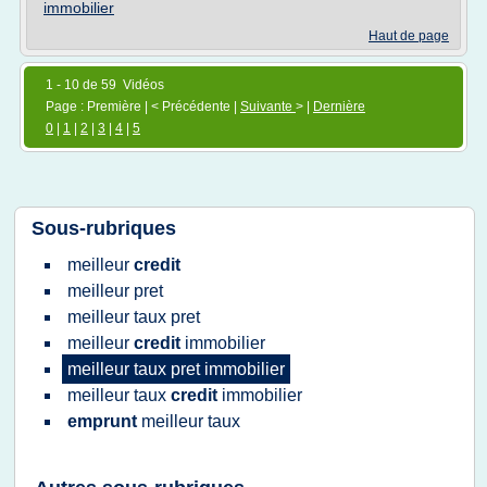
immobilier
Haut de page
1 - 10 de 59 Vidéos
Page : Première | < Précédente |
Suivante
> |
Dernière
0
|
1
|
2
|
3
|
4
|
5
Sous-rubriques
meilleur
credit
meilleur pret
meilleur taux pret
meilleur
credit
immobilier
meilleur taux pret immobilier
meilleur taux
credit
immobilier
emprunt
meilleur taux