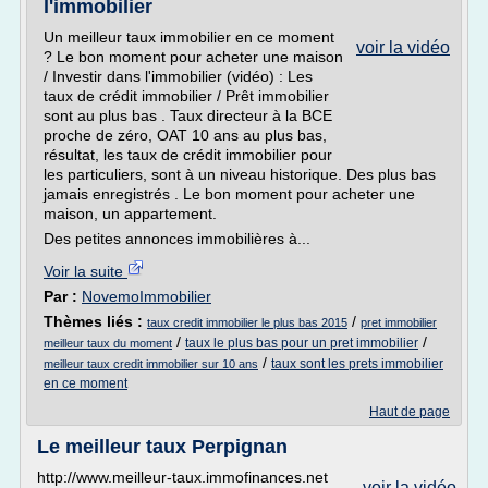
l'immobilier
Un meilleur taux immobilier en ce moment
voir la vidéo
? Le bon moment pour acheter une maison
/ Investir dans l'immobilier (vidéo) : Les
taux de crédit immobilier / Prêt immobilier
sont au plus bas . Taux directeur à la BCE
proche de zéro, OAT 10 ans au plus bas,
résultat, les taux de crédit immobilier pour
les particuliers, sont à un niveau historique. Des plus bas
jamais enregistrés . Le bon moment pour acheter une
maison, un appartement.
Des petites annonces immobilières à...
Voir la suite
Par :
NovemoImmobilier
Thèmes liés :
/
taux credit immobilier le plus bas 2015
pret immobilier
/
/
taux le plus bas pour un pret immobilier
meilleur taux du moment
/
taux sont les prets immobilier
meilleur taux credit immobilier sur 10 ans
en ce moment
Haut de page
Le meilleur taux Perpignan
http://www.meilleur-taux.immofinances.net
voir la vidéo