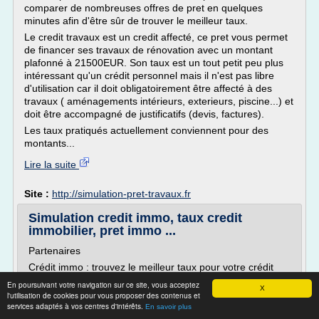
comparer de nombreuses offres de pret en quelques
minutes afin d'être sûr de trouver le meilleur taux.
Le credit travaux est un credit affecté, ce pret vous permet
de financer ses travaux de rénovation avec un montant
plafonné à 21500EUR. Son taux est un tout petit peu plus
intéressant qu'un crédit personnel mais il n'est pas libre
d'utilisation car il doit obligatoirement être affecté à des
travaux ( aménagements intérieurs, exterieurs, piscine...) et
doit être accompagné de justificatifs (devis, factures).
Les taux pratiqués actuellement conviennent pour des
montants...
Lire la suite
Site :
http://simulation-pret-travaux.fr
Simulation credit immo, taux credit
immobilier, pret immo ...
Partenaires
Crédit immo : trouvez le meilleur taux pour votre crédit
immobilier
En poursuivant votre navigation sur ce site, vous acceptez
X
l'utilisation de cookies pour vous proposer des contenus et
Avec le développement sur internet de la simulation de
services adaptés à vos centres d'intérêts.
En savoir plus
crédit immobilier, comparer les différents taux et services