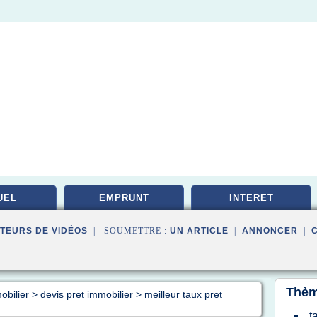
UEL
EMPRUNT
INTERET
TEURS DE VIDÉOS
| SOUMETTRE :
UN ARTICLE
|
ANNONCER
|
Thèm
obilier
>
devis pret immobilier
>
meilleur taux pret
t