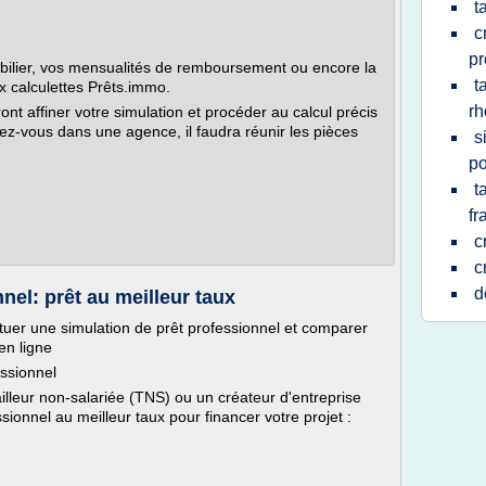
t
c
pr
bilier, vos mensualités de remboursement ou encore la
t
x calculettes Prêts.immo.
rh
ont affiner votre simulation et procéder au calcul précis
dez-vous dans une agence, il faudra réunir les pièces
s
po
t
fr
c
c
d
nel: prêt au meilleur taux
ctuer une simulation de prêt professionnel et comparer
 en ligne
ssionnel
ailleur non-salariée (TNS) ou un créateur d'entreprise
sionnel au meilleur taux pour financer votre projet :