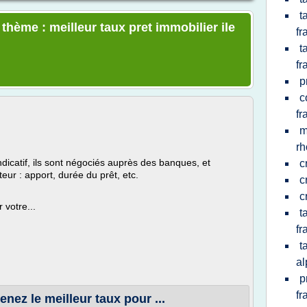
t
 thème : meilleur taux pret immobilier ile
fr
t
fr
p
c
fr
m
rh
indicatif, ils sont négociés auprès des banques, et
c
eur : apport, durée du prêt, etc.
c
c
 votre...
t
fr
t
al
p
fr
enez le meilleur taux pour ...