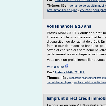
Par :
CAFPI N°1 des courtiers en prêts
Thèmes liés :
demande de credit immobilie
/
courtier pour pre
pret immobilier en ligne
vousfinancer a 10 ans
Patrick MARCOULT. Courtier en prêt imm
financement le plus intéressant et le mi
d'acquisition ou de rachat de crédit. E
faire le tour de toutes les banques, po
offres et choisir alors sereinement vot
parfaitement les avantages et inconvén
Vous avez un projet immobilier et vous 
Voir la suite
Par :
Patrick MARCOULT
Thèmes liés :
recherche financement pret immo
/
immobilier en ligne
rachat credit immobilier ban
Emprunt direct crédit immobi
Le courtier en ligne 200% gratuit à ret