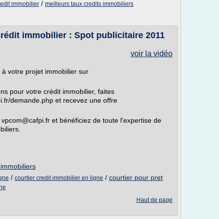
/
redit immobilier
meilleurs taux credits immobiliers
rédit immobilier : Spot publicitaire 2011
voir la vidéo
 à votre projet immobilier sur
s pour votre crédit immobilier, faites
i.fr/demande.php et recevez une offre
 vpcom@cafpi.fr et bénéficiez de toute l'expertise de
iliers.
 immobiliers
/
/
courtier pour pret
igne
courtier credit immobilier en ligne
gne
Haut de page