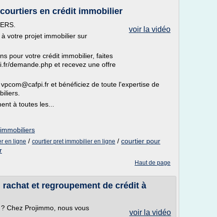
courtiers en crédit immobilier
IERS.
voir la vidéo
 à votre projet immobilier sur
s pour votre crédit immobilier, faites
i.fr/demande.php et recevez une offre
 vpcom@cafpi.fr et bénéficiez de toute l'expertise de
iliers.
nt à toutes les...
 immobiliers
/
/
courtier pour
r en ligne
courtier pret immobilier en ligne
r
Haut de page
, rachat et regroupement de crédit à
er ? Chez Projimmo, nous vous
voir la vidéo