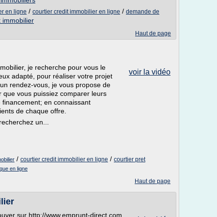
 immobiliers
/
/
r en ligne
courtier credit immobilier en ligne
demande de
t immobilier
Haut de page
obilier, je recherche pour vous le
voir la vidéo
eux adapté, pour réaliser votre projet
n un rendez-vous, je vous propose de
ur que vous puissiez comparer leurs
re financement; en connaissant
ients de chaque offre.
recherchez un...
/
/
courtier credit immobilier en ligne
courtier pret
bilier
que en ligne
Haut de page
lier
rouver sur http://www.emprunt-direct.com