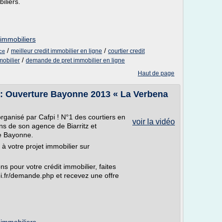
iliers.
 immobiliers
/
/
meilleur credit immobilier en ligne
courtier credit
nce
/
mobilier
demande de pret immobilier en ligne
Haut de page
 Ouverture Bayonne 2013 « La Verbena
rganisé par Cafpi ! N°1 des courtiers en
voir la vidéo
ans de son agence de Biarritz et
de Bayonne.
 à votre projet immobilier sur
s pour votre crédit immobilier, faites
i.fr/demande.php et recevez une offre