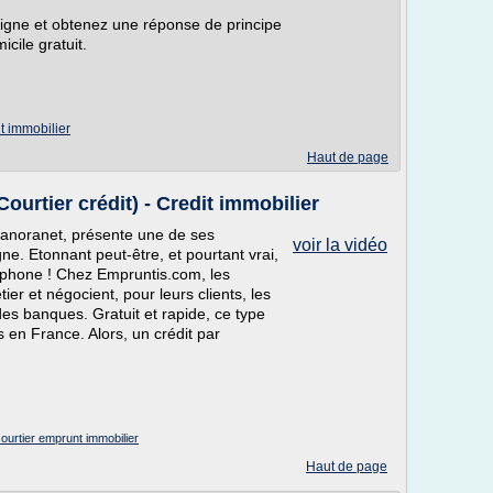
 ligne et obtenez une réponse de principe
cile gratuit.
it immobilier
Haut de page
urtier crédit) - Credit immobilier
Panoranet, présente une de ses
voir la vidéo
ne. Etonnant peut-être, et pourtant vrai,
léphone ! Chez Empruntis.com, les
ier et négocient, pour leurs clients, les
des banques. Gratuit et rapide, ce type
 en France. Alors, un crédit par
ourtier emprunt immobilier
Haut de page