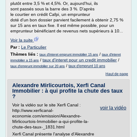
plutôt entre 3,5 % et 4,5%. Or, aujourd'hui, ils
sont passés sous la barre des 3 %. D'après
le courtier en crédit Cafpi, un emprunteur
doté d'un bon dossier parvient facilement à obtenir 2,75 %
sur 15 ans en taux fixe. Il est même possible, pour un
emprunteur bénéficiant de revenus nets supérieurs à 10...
Voir la suite
Par :
Le Particulier
Thèmes liés :
/
taux d'interet emprunt immobilier 15 ans
taux d'interet
/
taux d'interet pour un credit immobilier
/
immobilier a 15 ans
/
taux d'emprunt 10 ans
taux d'emprunt immobilier sur 20 ans
Haut de page
Alexandre Mirlicourtois, Xerfi Canal
Immobilier : à qui profite la chute des taux
?
Voir la vidéo sur le site Xerfi Canal :
voir la vidéo
http://www.xerficanal-
economie.com/emission/Alexandre-
Mirlicourtois-Immobilier-a-qui-profite-la-
chute-des-taux-_1831.html
Xerfi Canal présente l'analyse d'Alexandre