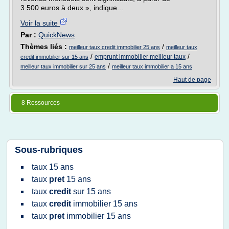
3 500 euros à deux », indique...
Voir la suite
Par :
QuickNews
Thèmes liés :
/
meilleur taux credit immobilier 25 ans
meilleur taux
/
/
emprunt immobilier meilleur taux
credit immobilier sur 15 ans
/
meilleur taux immobilier sur 25 ans
meilleur taux immobilier a 15 ans
Haut de page
8 Ressources
Sous-rubriques
taux 15 ans
taux
pret
15 ans
taux
credit
sur
15 ans
taux
credit
immobilier 15 ans
taux
pret
immobilier 15 ans