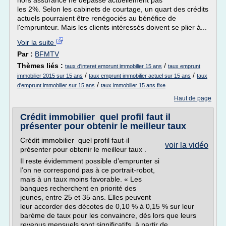
hors assurance ne dépasse actuellement pas
les 2%. Selon les cabinets de courtage, un quart des crédits
actuels pourraient être renégociés au bénéfice de
l'emprunteur. Mais les clients intéressés doivent se plier à...
Voir la suite
Par :
BFMTV
Thèmes liés :
/
taux d'interet emprunt immobilier 15 ans
taux emprunt
/
/
immobilier 2015 sur 15 ans
taux emprunt immobilier actuel sur 15 ans
taux
/
d'emprunt immobilier sur 15 ans
taux immobilier 15 ans fixe
Haut de page
Crédit immobilier quel profil faut il
présenter pour obtenir le meilleur taux
Crédit immobilier quel profil faut-il
voir la vidéo
présenter pour obtenir le meilleur taux .
Il reste évidemment possible d’emprunter si
l’on ne correspond pas à ce portrait-robot,
mais à un taux moins favorable. « Les
banques recherchent en priorité des
jeunes, entre 25 et 35 ans. Elles peuvent
leur accorder des décotes de 0,10 % à 0,15 % sur leur
barème de taux pour les convaincre, dès lors que leurs
revenus mensuels sont significatifs, à partir de