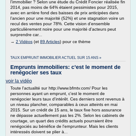
l’immobilier ? Selon une étude du Crédit Foncier réalisée fin
2014, pas moins de 64% étaient pessimistes pour 2015,
avec en arrière fond des baisses de prix anticipées dans
l’ancien pour une majorité (52%) et une stagnation voire un
recul des ventes pour 78%. Cette vision d’ensemble
particulièrement noire pour une majorité d’acteurs peut
surprendre car...
→
2 Vidéos
(et
89 Articles
) pour ce thème
TAUX EMPRUNT IMMOBILIER ACTUEL SUR 15 ANS »
Emprunts immobiliers: c’est le moment de
renégocier ses taux
voir la vidéo
Toute l'actualité sur http://www.bfmtv.com/ Pour les
personnes ayant un emprunt, c'est le moment de
renégocier leurs taux d'intérêt. Ces derniers sont revenus à
un niveau plancher, comparables à ceux atteints en mai
2015. Sur un crédit de 15 ans, le taux fixe hors assurance
ne dépasse actuellement pas les 2%. Selon les cabinets de
courtage, un quart des crédits actuels pourraient être
renégociés au bénéfice de l'emprunteur. Mais les clients
intéressés doivent se plier à...