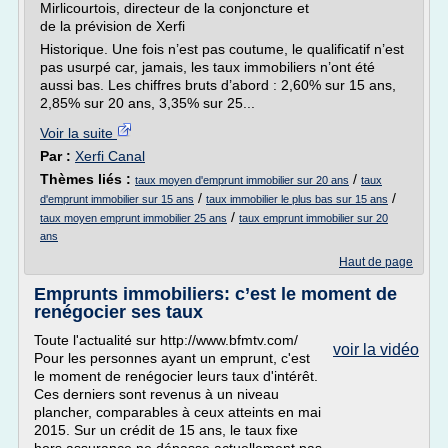
Mirlicourtois, directeur de la conjoncture et
de la prévision de Xerfi
Historique. Une fois n’est pas coutume, le qualificatif n’est
pas usurpé car, jamais, les taux immobiliers n’ont été
aussi bas. Les chiffres bruts d’abord : 2,60% sur 15 ans,
2,85% sur 20 ans, 3,35% sur 25...
Voir la suite
Par :
Xerfi Canal
Thèmes liés :
/
taux moyen d'emprunt immobilier sur 20 ans
taux
/
/
d'emprunt immobilier sur 15 ans
taux immobilier le plus bas sur 15 ans
/
taux moyen emprunt immobilier 25 ans
taux emprunt immobilier sur 20
ans
Haut de page
Emprunts immobiliers: c’est le moment de
renégocier ses taux
Toute l'actualité sur http://www.bfmtv.com/
voir la vidéo
Pour les personnes ayant un emprunt, c'est
le moment de renégocier leurs taux d'intérêt.
Ces derniers sont revenus à un niveau
plancher, comparables à ceux atteints en mai
2015. Sur un crédit de 15 ans, le taux fixe