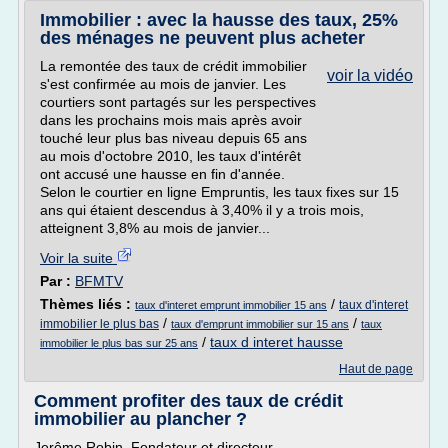
Immobilier : avec la hausse des taux, 25%
des ménages ne peuvent plus acheter
La remontée des taux de crédit immobilier
voir la vidéo
s'est confirmée au mois de janvier. Les
courtiers sont partagés sur les perspectives
dans les prochains mois mais après avoir
touché leur plus bas niveau depuis 65 ans
au mois d'octobre 2010, les taux d'intérêt
ont accusé une hausse en fin d'année.
Selon le courtier en ligne Empruntis, les taux fixes sur 15
ans qui étaient descendus à 3,40% il y a trois mois,
atteignent 3,8% au mois de janvier...
Voir la suite
Par :
BFMTV
Thèmes liés :
/
taux d'interet
taux d'interet emprunt immobilier 15 ans
/
/
immobilier le plus bas
taux d'emprunt immobilier sur 15 ans
taux
/
taux d interet hausse
immobilier le plus bas sur 25 ans
Haut de page
Comment profiter des taux de crédit
immobilier au plancher ?
Jerôme Robin, Fondateur et directeur