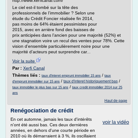
http://www.xerficanal.com/
Le ciel est-il tombé sur la tête des
professionnels de l’immobilier ? Selon une
étude du Crédit Foncier réalisée fin 2014,
pas moins de 64% étaient pessimistes pour
2015, avec en arrière fond des baisses de
prix anticipées dans l’ancien pour une majorité (52%) et
une stagnation voire un recul des ventes pour 78%. Cette
vision d’ensemble particulièrement noire pour une
majorité d’acteurs peut surprendre car...
Voir la suite
Par :
Xerfi Canal
Thèmes liés :
/
taux d'interet emprunt immobilier 15 ans
taux
/
/
taux d'interet historiquement bas
d'emprunt immobilier sur 15 ans
/
taux immobilier le plus bas sur 15 ans
taux credit immobilier 2014 sur 25
ans
Haut de page
Renégociation de crédit
En cet automne, jamais les taux d'intérêts
voir la vidéo
n'ont été aussi bas. Ces deux dernières
années, en dehors d'une courte période en
2010 où ils démarraient à 3 %, ils oscillaient