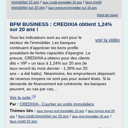
/
/
immobilier 15 ans
taux credit
taux credit immobilier 30 ans
/
immobilier sur 20 ans
taux emprunt immobilier sur 20 ans
Haut de page
BFM BUSINESS : CREDIXIA obtient 1,24%
sur 20 ans !
Tous les indicateurs sont au vert pour le
voir la vidéo
secteur de l'immobilier. Les banques
continuent d'apprécier les bons profils
possédant de fortes capacités d'épargne. La
preuve, CREDIXIA a obtenu pour des clients
dits « VIP » un taux à 1,24% sur 20 ans (le
taux record du mois dernier - 1,30% sur 20
ans – a été battu). Néanmoins, les emprunteurs disposant
de revenus moyens ne sont pas pour autant lésés. Si la
demande de financement est cohérente, les banques
peuvent, au cas par cas,...
Voir la suite
Par :
CREDIXIA - Courtier en prêts immobiliers
Thèmes liés :
/
taux moyen pret immobilier 20 ans
taux moyen pret 20
/
/
/
taux credit immobilier sur 20 ans
ans
taux pret immobilier 20 ans
taux credit 20 ans