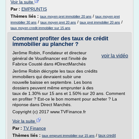
Voir la suite
Par :
EMPRUNTIS
Thèmes liés :
/
taux moyen pret immobilier 20 ans
taux moyen pret
/
/
/
immobilier 30 ans
taux moyen pret 20 ans
taux pret immobilier 20 ans
taux moyen credit immobilier sur 15 ans
Comment profiter des taux de crédit
immobilier au plancher ?
Jerôme Robin, Fondateur et directeur
voir la vidéo
général de Vousfinancer est l'invité de
Fabrice Cousté dans #DirectMarchés
Jerôme Robin décrypte les taux des crédits
immobiliers qui devraient subir une
nouvelle baisse en septembre. Les bons
dossiers peuvent même emprunter à des
taux de 1.30% sur 15 ans et 1.50% sur 20 ans. Comment
en profiter ? Est-ce le bon moment pour acheter ? La
réponse dans Direct Marchés.
Copyright (c) 2017 www.TVFinance.fr
Voir la suite
Par :
TV Finance
Thèmes liés :
/
taux credit
taux emprunt immobilier sur 15 ans