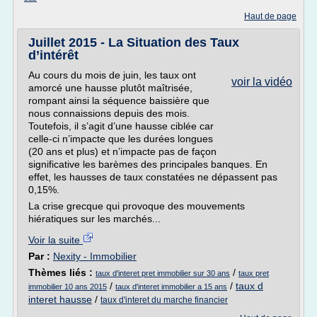
Haut de page
Juillet 2015 - La Situation des Taux
d’intérêt
Au cours du mois de juin, les taux ont
voir la vidéo
amorcé une hausse plutôt maîtrisée,
rompant ainsi la séquence baissière que
nous connaissions depuis des mois.
Toutefois, il s’agit d’une hausse ciblée car
celle-ci n’impacte que les durées longues
(20 ans et plus) et n’impacte pas de façon
significative les barèmes des principales banques. En
effet, les hausses de taux constatées ne dépassent pas
0,15%.
La crise grecque qui provoque des mouvements
hiératiques sur les marchés...
Voir la suite
Par :
Nexity - Immobilier
Thèmes liés :
/
taux d'interet pret immobilier sur 30 ans
taux pret
/
/
taux d
immobilier 10 ans 2015
taux d'interet immobilier a 15 ans
interet hausse
/
taux d'interet du marche financier