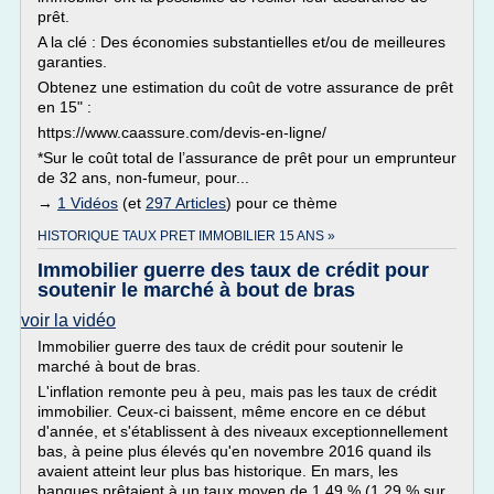
prêt.
A la clé : Des économies substantielles et/ou de meilleures
garanties.
Obtenez une estimation du coût de votre assurance de prêt
en 15" :
https://www.caassure.com/devis-en-ligne/
*Sur le coût total de l’assurance de prêt pour un emprunteur
de 32 ans, non-fumeur, pour...
→
1 Vidéos
(et
297 Articles
) pour ce thème
HISTORIQUE TAUX PRET IMMOBILIER 15 ANS »
Immobilier guerre des taux de crédit pour
soutenir le marché à bout de bras
voir la vidéo
Immobilier guerre des taux de crédit pour soutenir le
marché à bout de bras.
L'inflation remonte peu à peu, mais pas les taux de crédit
immobilier. Ceux-ci baissent, même encore en ce début
d'année, et s'établissent à des niveaux exceptionnellement
bas, à peine plus élevés qu'en novembre 2016 quand ils
avaient atteint leur plus bas historique. En mars, les
banques prêtaient à un taux moyen de 1,49 % (1,29 % sur