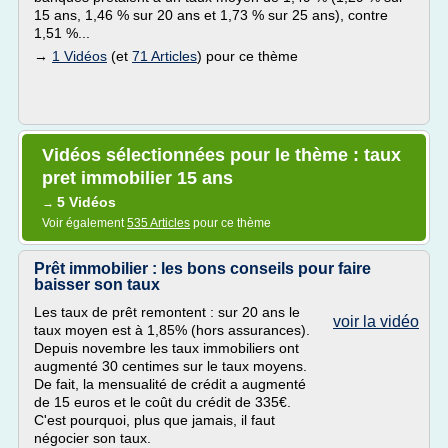
15 ans, 1,46 % sur 20 ans et 1,73 % sur 25 ans), contre
1,51 %...
→
1 Vidéos
(et
71 Articles
) pour ce thème
Vidéos sélectionnées pour le thème : taux
pret immobilier 15 ans
5 Vidéos
→
Voir également
535 Articles
pour ce thème
Prêt immobilier : les bons conseils pour faire
baisser son taux
Les taux de prêt remontent : sur 20 ans le
voir la vidéo
taux moyen est à 1,85% (hors assurances).
Depuis novembre les taux immobiliers ont
augmenté 30 centimes sur le taux moyens.
De fait, la mensualité de crédit a augmenté
de 15 euros et le coût du crédit de 335€.
C'est pourquoi, plus que jamais, il faut
négocier son taux.