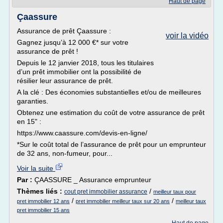
Haut de page
Çaassure
Assurance de prêt Çaassure :
voir la vidéo
Gagnez jusqu’à 12 000 €* sur votre
assurance de prêt !
Depuis le 12 janvier 2018, tous les titulaires
d’un prêt immobilier ont la possibilité de
résilier leur assurance de prêt.
A la clé : Des économies substantielles et/ou de meilleures
garanties.
Obtenez une estimation du coût de votre assurance de prêt
en 15" :
https://www.caassure.com/devis-en-ligne/
*Sur le coût total de l’assurance de prêt pour un emprunteur
de 32 ans, non-fumeur, pour...
Voir la suite
Par :
ÇAASSURE _ Assurance emprunteur
Thèmes liés :
/
cout pret immobilier assurance
meilleur taux pour
/
/
pret immobilier 12 ans
pret immobilier meilleur taux sur 20 ans
meilleur taux
pret immobilier 15 ans