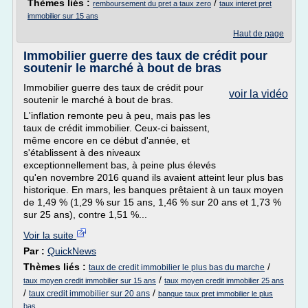
Thèmes liés :
/
remboursement du pret a taux zero
taux interet pret
immobilier sur 15 ans
Haut de page
Immobilier guerre des taux de crédit pour
soutenir le marché à bout de bras
Immobilier guerre des taux de crédit pour
voir la vidéo
soutenir le marché à bout de bras.
L'inflation remonte peu à peu, mais pas les
taux de crédit immobilier. Ceux-ci baissent,
même encore en ce début d'année, et
s'établissent à des niveaux
exceptionnellement bas, à peine plus élevés
qu'en novembre 2016 quand ils avaient atteint leur plus bas
historique. En mars, les banques prêtaient à un taux moyen
de 1,49 % (1,29 % sur 15 ans, 1,46 % sur 20 ans et 1,73 %
sur 25 ans), contre 1,51 %...
Voir la suite
Par :
QuickNews
Thèmes liés :
/
taux de credit immobilier le plus bas du marche
/
taux moyen credit immobilier sur 15 ans
taux moyen credit immobilier 25 ans
/
/
taux credit immobilier sur 20 ans
banque taux pret immobilier le plus
bas