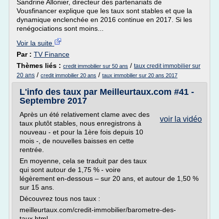
Sandrine Allonier, directeur des partenariats de
Vousfinancer explique que les taux sont stables et que la
dynamique enclenchée en 2016 continue en 2017. Si les
renégociations sont moins...
Voir la suite
Par :
TV Finance
Thèmes liés :
/
taux credit immobilier sur
credit immobilier sur 50 ans
/
/
20 ans
credit immobilier 20 ans
taux immobilier sur 20 ans 2017
L'info des taux par Meilleurtaux.com #41 -
Septembre 2017
Après un été relativement clame avec des
voir la vidéo
taux plutôt stables, nous enregistrons à
nouveau - et pour la 1ère fois depuis 10
mois -, de nouvelles baisses en cette
rentrée.
En moyenne, cela se traduit par des taux
qui sont autour de 1,75 % - voire
légèrement en-dessous – sur 20 ans, et autour de 1,50 %
sur 15 ans.
Découvrez tous nos taux :
meilleurtaux.com/credit-immobilier/barometre-des-
taux.html