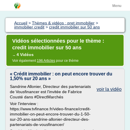
Menu
Accueil
>
Thèmes & vidéos : pret immobilier
>
immobilier credit
>
credit immobilier sur 50 ans
Vidéos sélectionnées pour le thème :
credit immobilier sur 50 ans
4 Vidéos
→
Voir également
196 Articles
pour ce thème
« Crédit immobilier : on peut encore trouver du
1,50% sur 20 ans »
Sandrine Allonier, Directeur des partenariats
voir la vidéo
de Vousfinancer est l'invitée de Fabrice
Cousté dans #DirectMarchés
Voir l'interview :
https://www.tvfinance.fr/video-finance/credit-
immobilier-on-peut-encore-trouver-du-1-50-
sur-20-ans-sandrine-allonier-directeur-des-
partenariats-de-vousfinancer/