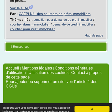
en prêts...
Voir la suite
Par :
CAFPI N°1 des courtiers en prêts immobiliers
Thèmes liés :
/
condition pour demande de pret immobilier
courtier dans l immobilier
/
/
demande de credit immobilier
courtier pour pret immobilier
Haut de page
4 Ressources
Accueil
|
Mentions légales
|
Conditions générales
d'utilisation
|
Utilisation des cookies
|
Contact à propos
de cette page
Pour ajouter ou supprimer un site, voir l'article 4 des
CGUs
En poursuivant votre navigation sur ce site, vous acceptez
X
l'utilisation de cookies pour vous proposer des contenus et