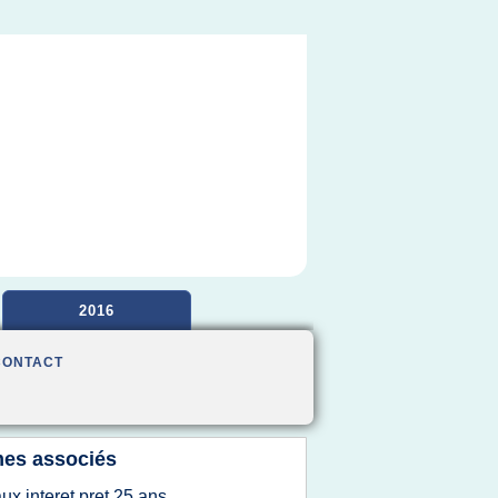
2016
CONTACT
es associés
aux interet pret 25 ans