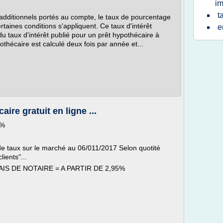
im
t
 additionnels portés au compte, le taux de pourcentage
taines conditions s'appliquent. Ce taux d'intérêt
e
 taux d'intérêt publié pour un prêt hypothécaire à
pothécaire est calculé deux fois par année et...
ire gratuit en ligne ...
6%
 taux sur le marché au 06/011/2017 Selon quotité
ients"...
IS DE NOTAIRE = A PARTIR DE 2,95%