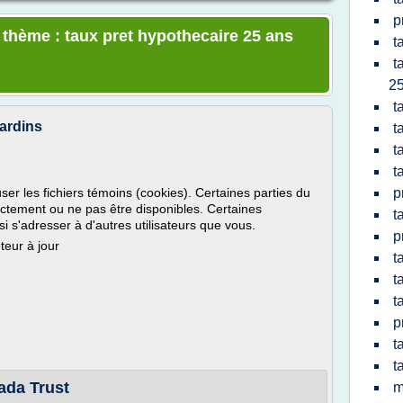
p
e thème : taux pret hypothecaire 25 ans
t
t
25
t
jardins
t
t
t
ser les fichiers témoins (cookies). Certaines parties du
p
ectement ou ne pas être disponibles. Certaines
t
i s'adresser à d'autres utilisateurs que vous.
p
teur à jour
t
t
t
p
t
t
ada Trust
m