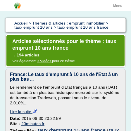
Menu
Accueil
>
Thèmes & articles : emprunt immobilier
>
taux emprunt 10 ans
>
taux emprunt 10 ans france
Articles sélectionnés pour le thème : taux
emprunt 10 ans france
194 articles
→
Voir également
3 Vidéos
pour ce thème
France: Le taux d'emprunt à 10 ans de l'Etat à un
plus bas ...
Le rendement de l'emprunt d'Etat français à 10 ans (OAT)
est tombé à un plus bas historique mercredi sur le système
de transaction Tradeweb, passant sous le niveau de
2,010%...
Lire la suite
Date:
2015-06-30 20:22:59
Site :
20minutes.fr
taux d'emprunt 10 ans france
taux
Thèmes liés :
/