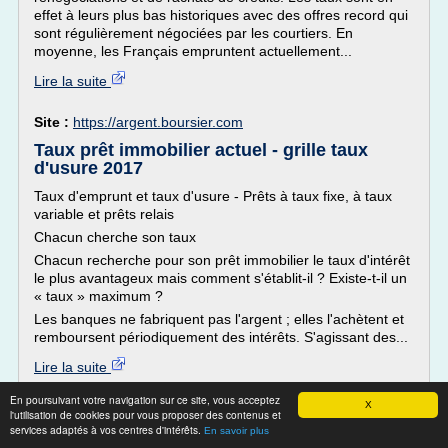
effet à leurs plus bas historiques avec des offres record qui
sont régulièrement négociées par les courtiers. En
moyenne, les Français empruntent actuellement...
Lire la suite
Site :
https://argent.boursier.com
Taux prêt immobilier actuel - grille taux
d'usure 2017
Taux d'emprunt et taux d'usure - Prêts à taux fixe, à taux
variable et prêts relais
Chacun cherche son taux
Chacun recherche pour son prêt immobilier le taux d'intérêt
le plus avantageux mais comment s'établit-il ? Existe-t-il un
« taux » maximum ?
Les banques ne fabriquent pas l'argent ; elles l'achètent et
remboursent périodiquement des intérêts. S'agissant des...
Lire la suite
En poursuivant votre navigation sur ce site, vous acceptez
X
Site :
http://www.top-courtier.com
l'utilisation de cookies pour vous proposer des contenus et
services adaptés à vos centres d'intérêts.
En savoir plus
Comprendre une offre de crédit – Le