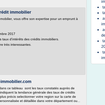
im
t
rédit immobilier
t
a
obilier, vous offre son expertise pour un emprunt à
im
a
embre 2017
de
taux d'intérêts des crédits immobiliers.
t
re très interessantes.
2
t
im
s-immobilier.com
 dans ce tableau sont les taux constatés auprès de
indiquent la tendance générale des taux de crédits
plus précis selectionner votre region sur la carte de
personnalisée et détaillée dans votre département ou...