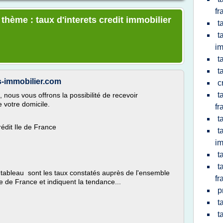
fr
 thème : taux d'interets credit immobilier
t
t
im
t
t
ts-immobilier.com
c
t
, nous vous offrons la possibilité de recevoir
 votre domicile.
fr
t
édit Ile de France
t
im
t
t
 tableau sont les taux constatés auprès de l'ensemble
fr
e de France et indiquent la tendance...
p
t
t