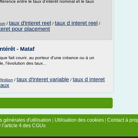
fférence entre le taux d'intérêt nominal et le taux
taux d'interet reel
taux d interet reel
ion
/
/
/
nteret pour placement
ntérêt - Mataf
e que fait courir, au porteur d'une créance ou à un
, l'évolution des taux...
taux d'interet variable
taux d interet
finition
/
/
 taux
 générales d'utilisation
|
Utilisation des cookies
|
Contact à pro
r l'article 4 des CGUs