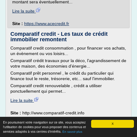
montant sera éventuellement...
Lire la suite
Site :
https://www.acecredit.fr
Comparatif credit - Les taux de crédit
immobilier remontent
Comparatif credit consommation , pour financer vos achats,
un évènement ou vos loisirs...
Comparatif crédit travaux pour la déco, l'agrandissement de
votre maison, des économies d'énergie...
Comparatif prêt personnel , le crédit du particulier qui
finance tout le reste, trésorerie, etc... sauf l'immobilier.
Comparatif credit renouvelable , crédit a utiliser
ponctuellement qui permet...
Lire la suite
Site :
http://www.comparatif-credit.info
En poursuivant votre navigation sur ce site, vous acceptez
HISTORIQUE TAUX DE REFERENCE OAT
X
l'utilisation de cookies pour vous proposer des contenus et
10 ans FRANCE et EUROPE ...
services adaptés à vos centres d'intérêts.
En savoir plus