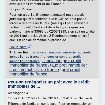
avec le crédit immobilier de France ?
Bonjour Pioline,
Pour ton aide, j'ai finalement contacté ma protection
juridique qui m'a confirmé que le CIF ne peut pas te
forcer à rembourser le PTZ (mais qu'il peut refuser le
rachat du prêt) C'est écrit dans la loi, voir question
parlementaire n°33698 du 02/08/1999, s'en suit un arrêté
en 2011 qui précise Article 2 Remboursement anticipé
que "En cas de demande expresse de...
Lire la suite
Thèmes liés :
renegocier son pret immobilier au credit
immobilier de france
/
renegocier son pret credit
simulation pret credit
immobilier de france
/
immobilier de france
taux pret immobilier
/
credit immobilier de france
pret credit
/
immobilier de france
Peut-on renégocier un prêt avec le crédit
immobilier de ...
Messages : 3
17 Jui 2016 12:50 - 13 Juil 2016 13:33 #18 par Nadia-ch
Réponse de Nadia-ch sur le sujet Peut-on renégocier un