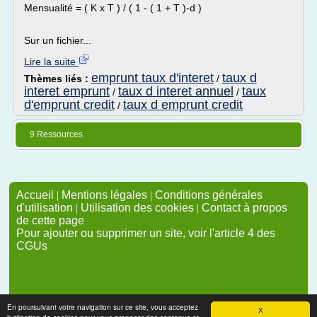
Mensualité = ( K x T ) / ( 1 - ( 1 + T )-d )
Sur un fichier...
Lire la suite
emprunt taux d'interet
taux d
Thèmes liés :
/
interet emprunt
taux d interet annuel
taux
/
/
d'emprunt credit
taux d emprunt credit
/
9 Ressources
Accueil
|
Mentions légales
|
Conditions générales
d'utilisation
|
Utilisation des cookies
|
Contact à propos
de cette page
Pour ajouter ou supprimer un site, voir l'article 4 des
CGUs
En poursuivant votre navigation sur ce site, vous acceptez
X