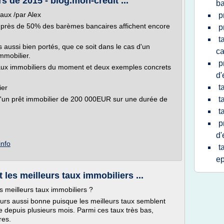
s de 2015 - blog.mon-credit ...
ba
aux /par Alex
p
près de 50% des barèmes bancaires affichent encore
p
t
 aussi bien portés, que ce soit dans le cas d'un
ca
mmobilier.
p
aux immobiliers du moment et deux exemples concrets
d'
t
ier
t d'un prêt immobilier de 200 000EUR sur une durée de
t
t
p
d'
info
t
e
les meilleurs taux immobiliers ...
 meilleurs taux immobiliers ?
jours aussi bonne puisque les meilleurs taux semblent
ue depuis plusieurs mois. Parmi ces taux très bas,
res.