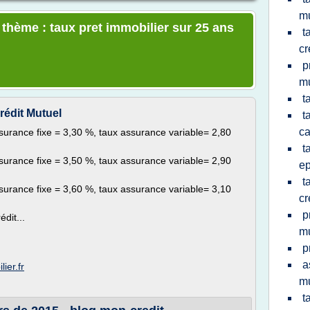
mu
 thème : taux pret immobilier sur 25 ans
t
cr
p
mu
t
rédit Mutuel
t
ca
surance fixe = 3,30 %, taux assurance variable= 2,80
t
surance fixe = 3,50 %, taux assurance variable= 2,90
e
t
surance fixe = 3,60 %, taux assurance variable= 3,10
cr
p
dit...
mu
p
a
ier.fr
mu
t