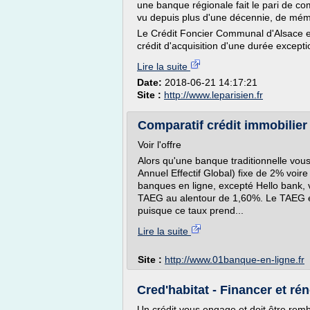
une banque régionale fait le pari de co
vu depuis plus d'une décennie, de mém
Le Crédit Foncier Communal d'Alsace e
crédit d'acquisition d'une durée excepti
Lire la suite
Date:
2018-06-21 14:17:21
Site :
http://www.leparisien.fr
Comparatif crédit immobilier
Voir l'offre
Alors qu'une banque traditionnelle vo
Annuel Effectif Global) fixe de 2% voir
banques en ligne, excepté Hello bank, 
TAEG au alentour de 1,60%. Le TAEG est
puisque ce taux prend...
Lire la suite
Site :
http://www.01banque-en-ligne.fr
Cred'habitat - Financer et ré
Un crédit vous engage et doit être rem