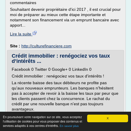
commentaires
Souhaitant devenir propriétaire d'ici 2017 , il est crucial pour
moi de préparer au mieux cette étape importante et
notamment son financement via un emprunt bancaire avec
apport...
Lire la suite
Site :
http://culturefinanciere.com
Crédit immobilier : renégociez vos taux
d’intérêts ...
Facebook 0 Twitter 0 Google+ 0 LinkedIn 0
Crédit immobilier : renégociez vos taux d'intérêts !
La récente baisse des taux débiteurs ne profite pas
qu'aux nouveaux emprunteurs. Les banques n'hésitent
pas à accepter de revoir à la baisse les taux par peur que
les clients passent chez la concurrence. Le rachat du
crédit par une nouvelle banque n'est pas toujours
avantageux.
Dans un...
En poursuivant votre navigation sur ce site, vous acceptez
X
l'utilisation de cookies pour vous proposer des contenus et
Lire la suite
services adaptés à vos centres d'intérêts.
En savoir plus