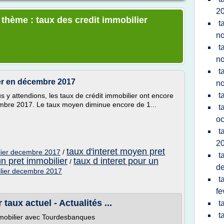
2
 thème : taux des credit immobilier
t
n
t
n
t
ier en décembre 2017
n
t
 attendions, les taux de crédit immobilier ont encore
mbre 2017. Le taux moyen diminue encore de 1...
t
oc
t
2
taux d'interet moyen pret
lier decembre 2017
/
t
un pret immobilier
taux d interet pour un
/
d
ilier decembre 2017
t
fe
 taux actuel - Actualités ...
t
t
immobilier avec Tourdesbanques