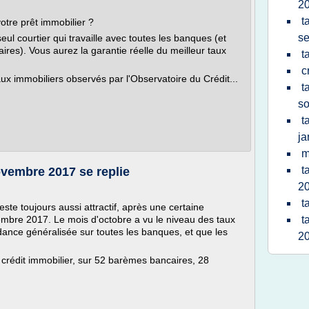
2
t
otre prêt immobilier ?
s
ul courtier qui travaille avec toutes les banques (et
res). Vous aurez la garantie réelle du meilleur taux
t
c
ux immobiliers observés par l'Observatoire du Crédit...
t
so
t
ja
m
t
ovembre 2017 se replie
2
t
este toujours aussi attractif, après une certaine
ptembre 2017. Le mois d'octobre a vu le niveau des taux
t
ndance généralisée sur toutes les banques, et que les
2
 crédit immobilier, sur 52 barèmes bancaires, 28