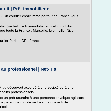
tuit | Prêt immobilier et ...
te - Un courtier crédit immo partout en France vous
ier (rachat credit immobilier et pret immobilier
e toute la France : Marseille, Lyon, Lille, Nice,
rtier Paris - IDF - France...
t au professionnel | Net-iris
17 au découvert accordé à une société ou à une
esoins professionnels.
ue un prêt usuraire à une personne physique agissant
e personne morale se livrant à une activité
ricole ou...