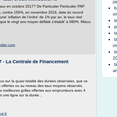
ja
taux en octobre 2017? De Particulier Particulier PAP.
b
%, contre 155%, en novembre 2016, date du record
im
ne' inflation de l'ordre' de 1% par an, le taux réel
t
que le vingt ans moyen déflaté s'établit' à 080%. Mieux
p
t
t
bilier.com
im
t
2
7 - La Centrale de Financement
t
a
x sur la quasi totalité des durées observées, que ce
ns offertes ou au niveau des taux moyens observés.
s meilleures grilles offertes aux emprunteurs avec 4
 une ligne sur la durée...
nt.fr