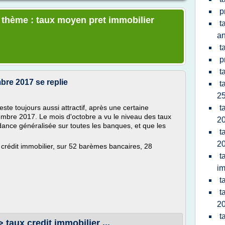
p
e thème : taux moyen pret immobilier
t
a
t
p
t
bre 2017 se replie
t
25
este toujours aussi attractif, après une certaine
t
ptembre 2017. Le mois d'octobre a vu le niveau des taux
2
ndance généralisée sur toutes les banques, et que les
t
2
 crédit immobilier, sur 52 barèmes bancaires, 28
t
im
t
t
2
t
 taux credit immobilier ...