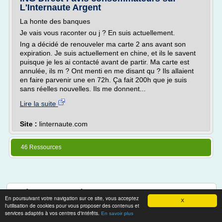
L'Internaute Argent
La honte des banques
Je vais vous raconter ou j ? En suis actuellement.
Ing a décidé de renouveler ma carte 2 ans avant son
expiration. Je suis actuellement en chine, et ils le savent
puisque je les ai contacté avant de partir. Ma carte est
annulée, ils m ? Ont menti en me disant qu ? Ils allaient
en faire parvenir une en 72h. Ça fait 200h que je suis
sans réelles nouvelles. Ils me donnent...
Lire la suite
Site :
linternaute.com
46 Ressources
Thèmes associés
En poursuivant votre navigation sur ce site, vous acceptez
X
l'utilisation de cookies pour vous proposer des contenus et
taux credit immobilier 25 ans banque postale
services adaptés à vos centres d'intérêts.
En savoir plus
taux interet immobilier banque postale