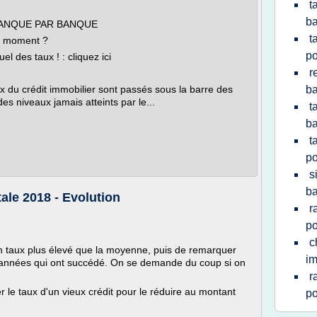
t
ba
BANQUE PAR BANQUE
t
du moment ?
po
l des taux ! : cliquez ici
r
 du crédit immobilier sont passés sous la barre des
ba
es niveaux jamais atteints par le...
t
ba
t
po
s
ba
ale 2018 - Evolution
r
po
c
 un taux plus élevé que la moyenne, puis de remarquer
im
 années qui ont succédé. On se demande du coup si on
r
r le taux d'un vieux crédit pour le réduire au montant
po