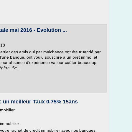
le mai 2016 - Evolution ...
018
artier des amis qui par malchance ont été truandé par
r d'une banque, ont voulu souscrire à un prêt immo, et
. Leur absence d'expérience va leur coûter beaucoup
égère. Se...
c un meilleur Taux 0.75% 15ans
mmobilier
 immobilier
 votre rachat de crédit immobilier avec nos banques