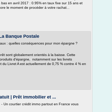
 bas en avril 2017 : 0.95% en taux fixe sur 15 ans et
core le moment de procéder à votre rachat...
– La Banque Postale
s taux : quelles conséquences pour mon épargne ?
érêt sont globalement orientés à la baisse. Cette
 produits d'épargne, notamment sur les livrets
êt du Livret A est actuellement de 0,75 % contre 4 % en
uit | Prêt immobilier et ...
te - Un courtier crédit immo partout en France vous