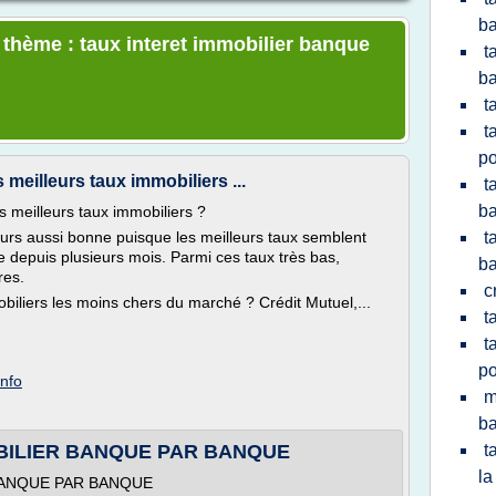
ba
e thème : taux interet immobilier banque
t
ba
t
t
po
meilleurs taux immobiliers ...
t
ba
 meilleurs taux immobiliers ?
jours aussi bonne puisque les meilleurs taux semblent
t
ue depuis plusieurs mois. Parmi ces taux très bas,
ba
res.
c
biliers les moins chers du marché ? Crédit Mutuel,...
t
t
po
info
m
ba
OBILIER BANQUE PAR BANQUE
t
la
BANQUE PAR BANQUE