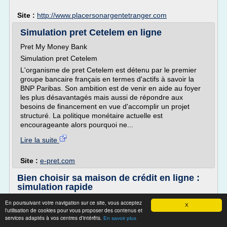
Site :
http://www.placersonargentetranger.com
Simulation pret Cetelem en ligne
Pret My Money Bank
Simulation pret Cetelem
L'organisme de pret Cetelem est détenu par le premier
groupe bancaire français en termes d'actifs à savoir la
BNP Paribas. Son ambition est de venir en aide au foyer
les plus désavantagés mais aussi de répondre aux
besoins de financement en vue d'accomplir un projet
structuré. La politique monétaire actuelle est
encourageante alors pourquoi ne...
Lire la suite
Site :
e-pret.com
Bien choisir sa maison de crédit en ligne :
simulation rapide
Sofinco est une marque de Crédit Agricole Consumer
En poursuivant votre navigation sur ce site, vous acceptez
X
l'utilisation de cookies pour vous proposer des contenus et
Finance. C'est l'une des plus célèbres maisons de crédit en
services adaptés à vos centres d'intérêts.
France et historiquement l'une des plus anciennes (sa
En savoir plus