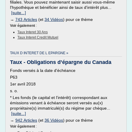
filiales. Vous pouvez maintenant saisir aussi vous-même
l'hypothèque et bénéficier ainsi de taux d'intérêt plus...
[suite...]
→
743 Articles
(et
34 Vidéos
) pour ce thème
Voir également
:
Taux Interet 30 Ans
Taux Interet Credit Mutuel
TAUX D INTERET DE L EPARGNE »
Taux - Obligations d’épargne du Canada
Fonds versés à la date d'échéance
P63
1er avril 2018
s. o.
* Les fonds (le capital et l'intérêt) correspondant aux
émissions venant à échéance seront versés au(x)
propriétaire(s) immatriculé(s) du régime par chèque...
[suite...]
→
942 Articles
(et
36 Vidéos
) pour ce thème
Voir également
: