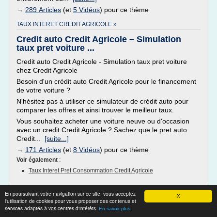
→
289 Articles
(et
5 Vidéos
) pour ce thème
TAUX INTERET CREDIT AGRICOLE »
Credit auto Credit Agricole – Simulation
taux pret voiture ...
Credit auto Credit Agricole - Simulation taux pret voiture
chez Credit Agricole
Besoin d'un crédit auto Credit Agricole pour le financement
de votre voiture ?
N'hésitez pas à utiliser ce simulateur de crédit auto pour
comparer les offres et ainsi trouver le meilleur taux.
Vous souhaitez acheter une voiture neuve ou d'occasion
avec un credit Credit Agricole ? Sachez que le pret auto
Credit...
[suite...]
→
171 Articles
(et
8 Vidéos
) pour ce thème
Voir également
:
Taux Interet Pret Consommation Credit Agricole
En poursuivant votre navigation sur ce site, vous acceptez
CARTE DE CREDIT TAUX INTERET »
X
l'utilisation de cookies pour vous proposer des contenus et
services adaptés à vos centres d'intérêts.
En savoir plus
Cartes à bas taux d'intérêt - cartes-de-