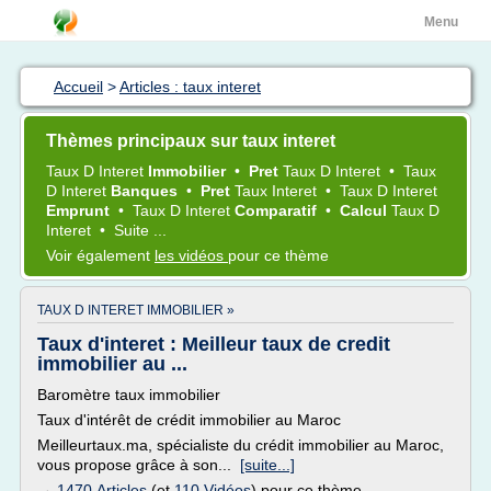
Menu
Accueil
>
Articles : taux interet
Thèmes principaux sur taux interet
Taux
D
Interet
Immobilier
•
Pret
Taux
D
Interet
•
Taux
D
Interet
Banques
•
Pret
Taux Interet
•
Taux
D
Interet
Emprunt
•
Taux
D
Interet
Comparatif
•
Calcul
Taux
D
Interet
•
Suite ...
Voir également
les vidéos
pour ce thème
TAUX D INTERET IMMOBILIER »
Taux d'interet : Meilleur taux de credit
immobilier au ...
Baromètre taux immobilier
Taux d'intérêt de crédit immobilier au Maroc
Meilleurtaux.ma, spécialiste du crédit immobilier au Maroc,
vous propose grâce à son...
[suite...]
→
1470 Articles
(et
110 Vidéos
) pour ce thème