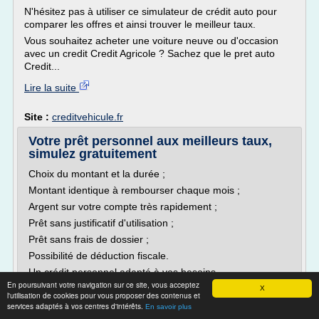
N'hésitez pas à utiliser ce simulateur de crédit auto pour
comparer les offres et ainsi trouver le meilleur taux.
Vous souhaitez acheter une voiture neuve ou d'occasion
avec un credit Credit Agricole ? Sachez que le pret auto
Credit...
Lire la suite
Site :
creditvehicule.fr
Votre prêt personnel aux meilleurs taux,
simulez gratuitement
Choix du montant et la durée ;
Montant identique à rembourser chaque mois ;
Argent sur votre compte très rapidement ;
Prêt sans justificatif d'utilisation ;
Prêt sans frais de dossier ;
Possibilité de déduction fiscale.
Un crédit personnel adapté à vos besoins
En poursuivant votre navigation sur ce site, vous acceptez
Si vous répondez aux conditions, nous pourrons vous
X
l'utilisation de cookies pour vous proposer des contenus et
proposer les meilleurs taux du marché ! Par ailleurs, nous
services adaptés à vos centres d'intérêts.
En savoir plus
travaillons...