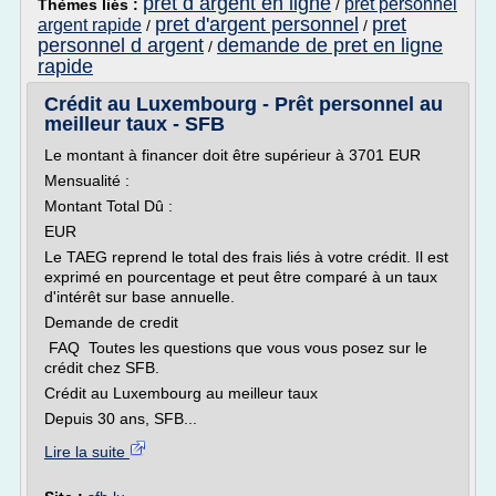
pret d argent en ligne
pret personnel
Thèmes liés :
/
pret d'argent personnel
pret
argent rapide
/
/
personnel d argent
demande de pret en ligne
/
rapide
Crédit au Luxembourg - Prêt personnel au
meilleur taux - SFB
Le montant à financer doit être supérieur à 3701 EUR
Mensualité :
Montant Total Dû :
EUR
Le TAEG reprend le total des frais liés à votre crédit. Il est
exprimé en pourcentage et peut être comparé à un taux
d'intérêt sur base annuelle.
Demande de credit
FAQ Toutes les questions que vous vous posez sur le
crédit chez SFB.
Crédit au Luxembourg au meilleur taux
Depuis 30 ans, SFB...
Lire la suite