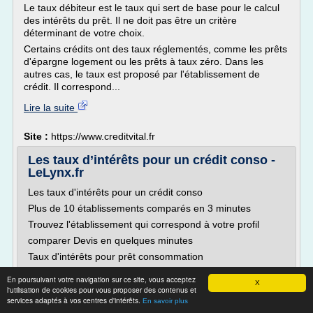
Le taux débiteur est le taux qui sert de base pour le calcul
des intérêts du prêt. Il ne doit pas être un critère
déterminant de votre choix.
Certains crédits ont des taux réglementés, comme les prêts
d'épargne logement ou les prêts à taux zéro. Dans les
autres cas, le taux est proposé par l'établissement de
crédit. Il correspond...
Lire la suite
Site :
https://www.creditvital.fr
Les taux d’intérêts pour un crédit conso -
LeLynx.fr
Les taux d'intérêts pour un crédit conso
Plus de 10 établissements comparés en 3 minutes
Trouvez l'établissement qui correspond à votre profil
comparer Devis en quelques minutes
Taux d'intérêts pour prêt consommation
Le crédit à la consommation est un prêt personnel
En poursuivant votre navigation sur ce site, vous acceptez
X
pouvant atteindre jusqu'à 75 000 EUR. Achat d'un
l'utilisation de cookies pour vous proposer des contenus et
véhicule, voyage, travaux, ou simples dépenses du
services adaptés à vos centres d'intérêts.
En savoir plus
quotidien, le...