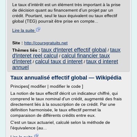
Le taux d’intérêt est un élément très important à la prise
de décision quant au financement d’un projet par un
crédit. Pourtant, seul le taux équivalent ou taux effectif
global (TEG) pourrait être prise en compte...
Lire la suite
Site :
http://coursgratuits.net
taux d'interet effectif global
taux
Thèmes liés :
/
d'interet reel calcul
calcul financier taux
/
d'interet
calcul taux d interet
taux d interet
/
/
annuel
Taux annualisé effectif global — Wikipédia
Principes[ modifier | modifier le code ]
La notion de taux effectif décrit un indicateur chiffré, qui
comprend le taux nominal d'un crédit, augmenté des frais
directement liés à la souscription de ce crédit. Par une
définition harmonisée, le taux effectif permet la
comparaison de différents crédits entre eux.
C'est un taux actuariel, calculé selon la méthode de
l'équivalence (au...