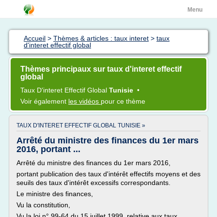
Menu
Accueil
>
Thèmes & articles : taux interet
>
taux
d'interet effectif global
Thèmes principaux sur taux d'interet effectif
global
Taux D'interet Effectif Global
Tunisie
•
Voir également
les vidéos
pour ce thème
TAUX D'INTERET EFFECTIF GLOBAL TUNISIE »
Arrêté du ministre des finances du 1er mars
2016, portant ...
Arrêté du ministre des finances du 1er mars 2016,
portant publication des taux d'intérêt effectifs moyens et des
seuils des taux d'intérêt excessifs correspondants.
Le ministre des finances,
Vu la constitution,
Vu la loi n° 99-64 du 15 juillet 1999, relative aux taux