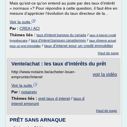
Mais qu’est-ce qu’on entend au juste par des taux d’intérêt
« normaux »? Pour répondre à cette question, il faut être en
mesure d’apprécier l’évolution du taux directeur de la...
Voir la suite
Par :
CREA | ACI
Thèmes liés :
/
taux d'interet banque du canada
taux d interet credit
/
/
taux d'interet banques canadiennes
hypothecaire
taux d'interet actuel
/
taux d'interet pour un credit immobilier
pour un pret immobilier
Haut de page
Vente/achat : les taux d'intérêts du prêt
http://www.notaire.be/acheter-louer-
voir la vidéo
emprunter/interet
Voir la suite
Par :
notairetv
Thèmes liés :
pret taux d interet
/
taux d
interet emprunt
Haut de page
PRÊT SANS ARNAQUE