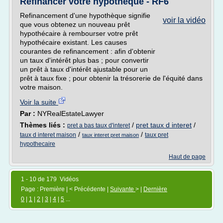
Refinancer votre hypothèque - RF6
Refinancement d'une hypothèque signifie
voir la vidéo
que vous obtenez un nouveau prêt
hypothécaire à rembourser votre prêt
hypothécaire existant. Les causes
courantes de refinancement : afin d'obtenir
un taux d'intérêt plus bas ; pour convertir
un prêt à taux d'intérêt ajustable pour un
prêt à taux fixe ; pour obtenir la trésorerie de l'équité dans
votre maison.
Voir la suite
Par :
NYRealEstateLawyer
Thèmes liés :
/
pret taux d interet
/
pret a bas taux d'interet
/
/
taux d interet maison
taux pret
taux interet pret maison
hypothecaire
Haut de page
1 - 10 de 179 Vidéos
Page : Première | < Précédente |
Suivante
> |
Dernière
0
|
1
|
2
|
3
|
4
|
5
...