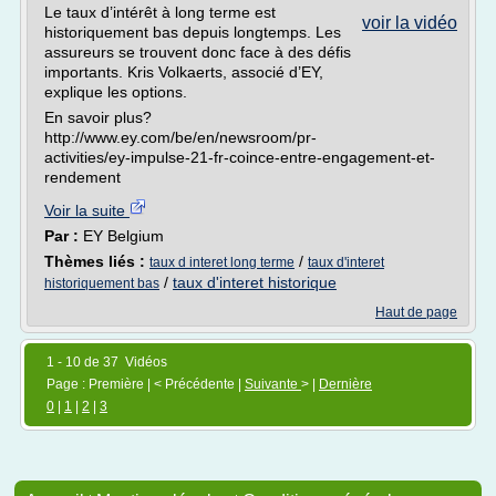
Le taux d’intérêt à long terme est
voir la vidéo
historiquement bas depuis longtemps. Les
assureurs se trouvent donc face à des défis
importants. Kris Volkaerts, associé d’EY,
explique les options.
En savoir plus?
http://www.ey.com/be/en/newsroom/pr-
activities/ey-impulse-21-fr-coince-entre-engagement-et-
rendement
Voir la suite
Par :
EY Belgium
Thèmes liés :
/
taux d interet long terme
taux d'interet
/
taux d'interet historique
historiquement bas
Haut de page
1 - 10 de 37 Vidéos
Page : Première | < Précédente |
Suivante
> |
Dernière
0
|
1
|
2
|
3