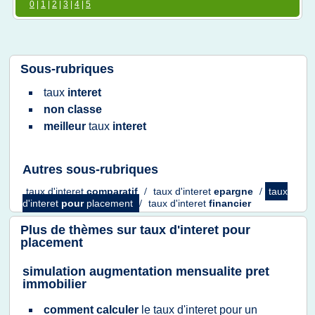
0
|
1
|
2
|
3
|
4
|
5
Sous-rubriques
taux
interet
non classe
meilleur
taux
interet
Autres sous-rubriques
taux d'interet
comparatif
/
taux d'interet
epargne
/
taux
d'interet
pour
placement
/
taux d'interet
financier
Plus de thèmes sur
taux d'interet pour
placement
simulation augmentation mensualite pret
immobilier
comment calculer
le
taux d'interet
pour un