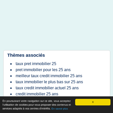
Thèmes associés
taux pret immobilier 25
pret immobilier pour les 25 ans
meilleur taux credit immobilier 25 ans
taux immobilier le plus bas sur 25 ans
taux credit immobilier actuel 25 ans
credit immobilier 25 ans
taux bancaire immobilier 25 ans
En poursuivant votre navigation sur ce site, vous acceptez
X
l'utilisation de cookies pour vous proposer des contenus et
taux moyen emprunt immobilier 25 ans
services adaptés à vos centres d'intérêts.
En savoir plus
meilleur taux immobilier actuel sur 25 ans