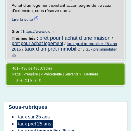
Achat d'un logement existant accompagné de travaux
d'extension, sous réserve que la...
Lire la suite
Site :
https://www.cic.fr
pret pour l achat d une maison
Thèmes liés :
/
pret pour achat logement
/
taux pret immobilier 25 ans
taux d un pret immobilier
2015
/
/
taux pret immobilier
cic
401 - 436 de 436 Articles
Page :
Première
| <
Précédente
| Suivante > | Dernière
...
3
|
4
|
5
|
6
|
7
|
8
Sous-rubriques
taux
sur
25 ans
taux pret 25 ans
taux pret
immobilier
25 ans