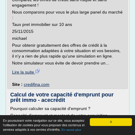
engagement !
Nous comparons pour vous le plus large panel du marché
:
Taux pret immobilier sur 10 ans
25/11/2015
michael
Pour obtenir gratuitement des offres de crédit à la
consommation adaptées à votre situation et vos besoins,
il n'y a rien de plus rapide qu'une simulation en ligne.
Notre simulateur vous évite de devoir prendre un...
Lire la suite
Site :
credifina.com
Calcul de votre capacité d'emprunt pour
prêt immo - acecrédit
Pourquoi calculer sa capacité d'emprunt ?
Capacité d'emprunt et montant de votre acquisition
En poursuivant votre navigation sur ce site, vous acceptez
La capacité d'emprunt est aussi appelée capacité
X
l'utilisation de cookies pour vous proposer des contenus et
d'acquisition, car c'est cette somme qui va conditionner
services adaptés à vos centres d'intérêts.
En savoir plus
votre recherche immobilière et la nature de votre potentielle