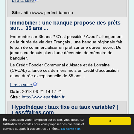
Lire la suite
Site :
http://www.perfect-taux.eu
Immobilier : une banque propose des prêts
sur… 35 ans ...
Emprunter sur 35 ans ? C'est possible ! Avec l' allongement
de la durée de vie des Français , une banque régionale fait
le pari de commercialiser un prêt sur une durée record. Du
jamais-vu depuis plus d'une décennie, de mémoire de
banquier.
Le Crédit Foncier Communal d'Alsace et de Lorraine
(CFCAL) a lancé ces derniers mois un crédit d'acquisition
d'une durée exceptionnelle de 35 ans...
Lire la suite
Date:
2018-06-21 14:17:21
Site :
http://www.leparisien.fr
Hypothèque : taux fixe ou taux variable? |
LesAffaires.com
En poursuivant votre navigation sur ce site, vous acceptez
Article de
X
l'utilisation de cookies pour vous proposer des contenus et
Photo : Bloomberg
services adaptés à vos centres d'intérêts.
En savoir plus