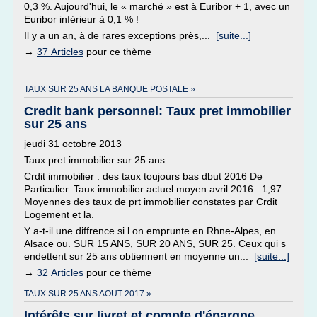
0,3 %. Aujourd'hui, le « marché » est à Euribor + 1, avec un
Euribor inférieur à 0,1 % !
Il y a un an, à de rares exceptions près,...
[suite...]
→
37 Articles
pour ce thème
TAUX SUR 25 ANS LA BANQUE POSTALE »
Credit bank personnel: Taux pret immobilier
sur 25 ans
jeudi 31 octobre 2013
Taux pret immobilier sur 25 ans
Crdit immobilier : des taux toujours bas dbut 2016 De
Particulier. Taux immobilier actuel moyen avril 2016 : 1,97
Moyennes des taux de prt immobilier constates par Crdit
Logement et la.
Y a-t-il une diffrence si l on emprunte en Rhne-Alpes, en
Alsace ou. SUR 15 ANS, SUR 20 ANS, SUR 25. Ceux qui s
endettent sur 25 ans obtiennent en moyenne un...
[suite...]
→
32 Articles
pour ce thème
TAUX SUR 25 ANS AOUT 2017 »
Intérêts sur livret et compte d'épargne