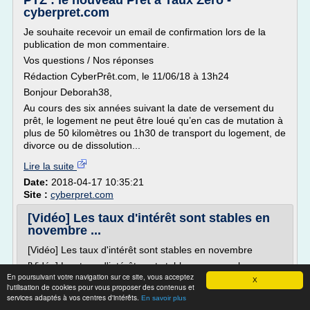
PTZ : le nouveau Prêt à Taux Zéro -
cyberpret.com
Je souhaite recevoir un email de confirmation lors de la
publication de mon commentaire.
Vos questions / Nos réponses
Rédaction CyberPrêt.com, le 11/06/18 à 13h24
Bonjour Deborah38,
Au cours des six années suivant la date de versement du
prêt, le logement ne peut être loué qu’en cas de mutation à
plus de 50 kilomètres ou 1h30 de transport du logement, de
divorce ou de dissolution...
Lire la suite
Date:
2018-04-17 10:35:21
Site :
cyberpret.com
[Vidéo] Les taux d'intérêt sont stables en
novembre ...
[Vidéo] Les taux d'intérêt sont stables en novembre
[Vidéo] Les taux d'intérêt sont stables en novembre
En poursuivant votre navigation sur ce site, vous acceptez
22 novembre 2017
X
l'utilisation de cookies pour vous proposer des contenus et
services adaptés à vos centres d'intérêts.
Partagez
En savoir plus