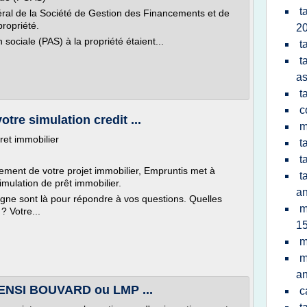
t
néral de la Société de Gestion des Financements et de
propriété.
20
sociale (PAS) à la propriété étaient...
t
t
a
t
c
otre simulation credit ...
m
ret immobilier
t
t
cement de votre projet immobilier, Empruntis met à
t
simulation de prêt immobilier.
a
igne sont là pour répondre à vos questions. Quelles
m
? Votre...
15
m
m
a
CENSI BOUVARD ou LMP ...
c