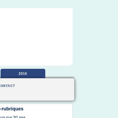
2016
CONTACT
-rubriques
aux
sur
20 ans