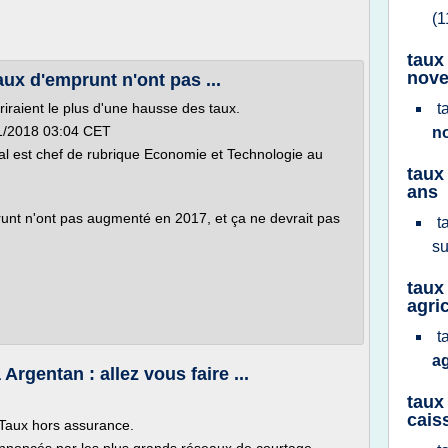
(1
taux
nove
aux d'emprunt n'ont pas ...
friraient le plus d'une hausse des taux.
t
01/2018 03:04 CET
n
al est chef de rubrique Economie et Technologie au
taux
ans
runt n'ont pas augmenté en 2017, et ça ne devrait pas
t
s
taux
agri
t
a
Argentan : allez vous faire ...
taux
cais
. Taux hors assurance.