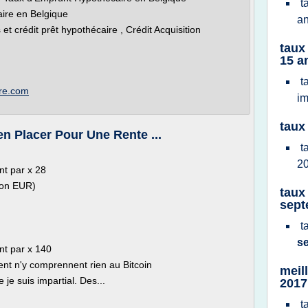
t
ire en Belgique
a
t crédit prêt hypothécaire , Crédit Acquisition
taux
15 a
t
ire.com
im
taux
n Placer Pour Une Rente ...
t
2
nt par x 28
ion EUR)
taux
sept
t
s
nt par x 140
ent n'y comprennent rien au Bitcoin
meil
je suis impartial. Des...
2017
t