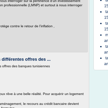
t
ous interroger sur la pertinence d'un investissement
on professionnelle (LMNP) et surtout à nous interroger
15
t
15
t
ège contre le retour de l'inflation ,
15
m
a
t
a
t
 différentes offres des ...
a
tes offres des banques tunisiennes
oux rêve à une belle réalité. Pour acquérir un logement
aménagement, le recours au crédit bancaire devient