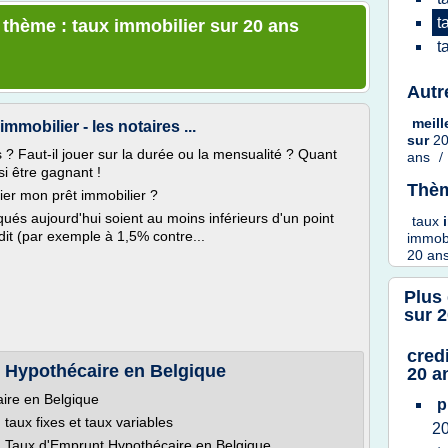
t
e thème : taux immobilier sur 20 ans
t
Autr
meil
mmobilier - les notaires ...
sur
2
s ? Faut-il jouer sur la durée ou la mensualité ? Quant
ans
/
i être gagnant !
Thèm
ier mon prêt immobilier ?
qués aujourd'hui soient au moins inférieurs d'un point
taux
dit (par exemple à 1,5% contre...
immobi
20 an
Plus
sur 
cred
 Hypothécaire en Belgique
20 a
ire en Belgique
p
taux fixes et taux variables
2
du Taux d'Emprunt Hypothécaire en Belgique