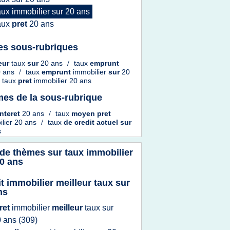
aux immobilier
sur
20 ans
aux
pret
20 ans
es sous-rubriques
leur
taux
sur
20 ans
/
taux
emprunt
0 ans
/
taux
emprunt
immobilier
sur
20
taux
pret
immobilier 20 ans
es de la sous-rubrique
interet
20 ans
/
taux
moyen pret
lier 20 ans
/
taux
de
credit actuel
sur
s
 de thèmes sur
taux immobilier
20 ans
it immobilier meilleur taux sur
ns
ret
immobilier
meilleur
taux
sur
0 ans
(309)