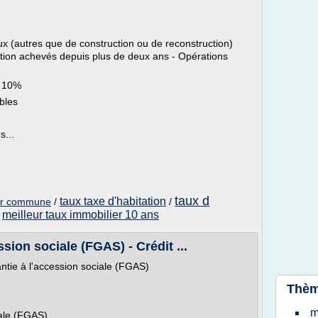
aux (autres que de construction ou de reconstruction)
ation achevés depuis plus de deux ans - Opérations
e 10%
bles
...
taux d
taux taxe d'habitation
par commune
/
/
meilleur taux immobilier 10 ans
/
sion sociale (FGAS) - Crédit ...
ntie à l'accession sociale (FGAS)
Thèm
m
iale (FGAS)