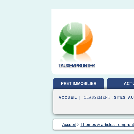
TAUXEMPRUNT.FR
PRET IMMOBILIER
ACT
ACCUEIL
| CLASSEMENT :
SITES
,
AU
Accueil
>
Thèmes & articles : emprunt