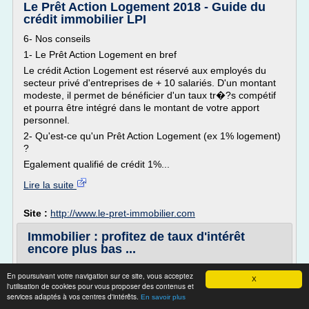
Le Prêt Action Logement 2018 - Guide du
crédit immobilier LPI
6- Nos conseils
1- Le Prêt Action Logement en bref
Le crédit Action Logement est réservé aux employés du
secteur privé d'entreprises de + 10 salariés. D'un montant
modeste, il permet de bénéficier d'un taux tr�?s compétif
et pourra être intégré dans le montant de votre apport
personnel.
2- Qu'est-ce qu'un Prêt Action Logement (ex 1% logement)
?
Egalement qualifié de crédit 1%...
Lire la suite
Site :
http://www.le-pret-immobilier.com
Immobilier : profitez de taux d'intérêt
encore plus bas ...
Cette perspective de baisse des taux conjuguée avec des
En poursuivant votre navigation sur ce site, vous acceptez
prix de l'immobilier plutôt stagnant, voire en recul, devrait
X
l'utilisation de cookies pour vous proposer des contenus et
ainsi améliorer les capacités d'achat des candidats à la
services adaptés à vos centres d'intérêts.
En savoir plus
propriété. Selon une simulation de Cafpi, rien qu'avec la