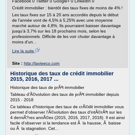
Facebook 0 Twitter 0 Google+ 0 LinkedIn 0
Crédit immobilier : bientôt des taux fixes de moins de 4% !
Les taux fixes sur 15 à 20 ans accordés depuis le début
de l'année vont de 4,5% à 5,25% avec une moyenne
marché autour de 4,8%. Ils pourraient baisser davantage
jusqu'à 3,7% sur les 18 prochains mois, selon les
professionnels. Difficile de les voir chuter davantage à
moins d'un...
Lire la suite
Site :
http://lavieeco.com
Historique des taux de crédit immobilier
2015, 2016, 2017 ...
Historique des taux de prÃªt immobilier
Tableau d'Ã©volution des taux de prÃªt immobilier depuis
2015 - 2018
Ce tableau d'historique des taux de crÃ©dit immobilier vous
permet d'observer l'Ã©volution des taux d'intÃ©rÃªt sur les
4 derniÃ?res annÃ©es (2015, 2016, 2017, 2018). Il est ainsi
facile d'observer si la tendance est Ã la hausse, Ã baisse
ou Ã la stagnation. Cet...