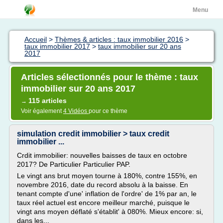
Menu
Accueil
>
Thèmes & articles : taux immobilier 2016
>
taux immobilier 2017
>
taux immobilier sur 20 ans
2017
Articles sélectionnés pour le thème : taux
immobilier sur 20 ans 2017
115 articles
→
Voir également
4 Vidéos
pour ce thème
simulation credit immobilier > taux credit
immobilier ...
Crdit immobilier: nouvelles baisses de taux en octobre
2017? De Particulier Particulier PAP.
Le vingt ans brut moyen tourne à 180%, contre 155%, en
novembre 2016, date du record absolu à la baisse. En
tenant compte d'une' inflation de l'ordre' de 1% par an, le
taux réel actuel est encore meilleur marché, puisque le
vingt ans moyen déflaté s'établit' à 080%. Mieux encore: si,
dans les...