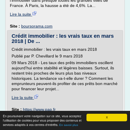
l'immobilier dans presque toutes les grandes villes de
France. À Paris, la hausse a été de 4,6%. La...
Lire la suite
Site :
boursorama.com
Crédit immobilier : les vrais taux en mars
2018 | De ...
Crédit immobilier : les vrais taux en mars 2018
Publié par P. Chevillard le 9 mars 2018
09 Mars 2018 - Les taux des prêts immobiliers oscillent
aujourd'hui entre stabilité et légères baisses. Surtout, ils
restent très proches de leurs plus bas niveaux
historiques. La tendance va-t-elle durer ? Comment les
emprunteurs peuvent-ils profiter de ces prêts bon marché
pour financer leur projet...
Lire la suite
Site :
https://www.pap.fr
En poursuivant votre navigation sur ce site, vous acceptez
X
PATIO MARGOT | Appartement Neuf
l'utilisation de cookies pour vous proposer des contenus et
RENNES-CHANTEPIE
services adaptés à vos centres d'intérêts.
En savoir plus