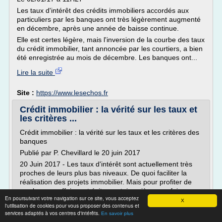
Les taux d'intérêt des crédits immobiliers accordés aux
particuliers par les banques ont très légèrement augmenté
en décembre, après une année de baisse continue.
Elle est certes légère, mais l'inversion de la courbe des taux
du crédit immobilier, tant annoncée par les courtiers, a bien
été enregistrée au mois de décembre. Les banques ont...
Lire la suite
Site :
https://www.lesechos.fr
Crédit immobilier : la vérité sur les taux et
les critères ...
Crédit immobilier : la vérité sur les taux et les critères des
banques
Publié par P. Chevillard le 20 juin 2017
20 Juin 2017 - Les taux d'intérêt sont actuellement très
proches de leurs plus bas niveaux. De quoi faciliter la
réalisation des projets immobilier. Mais pour profiter de
ces bonnes affaires et éviter certains pièges parfois
En poursuivant votre navigation sur ce site, vous acceptez
inattendus, mieux vaut bien connaître les...
X
l'utilisation de cookies pour vous proposer des contenus et
services adaptés à vos centres d'intérêts.
Lire la suite
En savoir plus