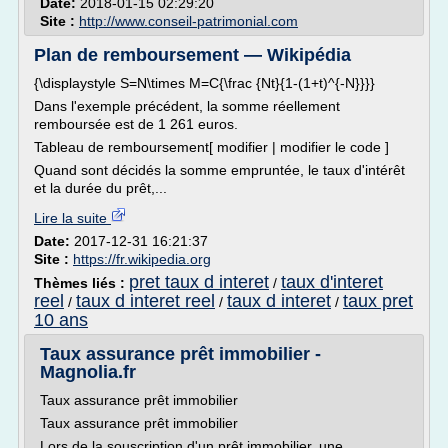
Date:
2018-01-15 02:29:20
Site :
http://www.conseil-patrimonial.com
Plan de remboursement — Wikipédia
{\displaystyle S=N\times M=C{\frac {Nt}{1-(1+t)^{-N}}}}
Dans l'exemple précédent, la somme réellement
remboursée est de 1 261 euros.
Tableau de remboursement[ modifier | modifier le code ]
Quand sont décidés la somme empruntée, le taux d'intérêt
et la durée du prêt,...
Lire la suite
Date:
2017-12-31 16:21:37
Site :
https://fr.wikipedia.org
pret taux d interet
taux d'interet
Thèmes liés :
/
reel
taux d interet reel
taux d interet
taux pret
/
/
/
10 ans
Taux assurance prêt immobilier -
Magnolia.fr
Taux assurance prêt immobilier
Taux assurance prêt immobilier
Lors de la souscription d'un prêt immobilier, une