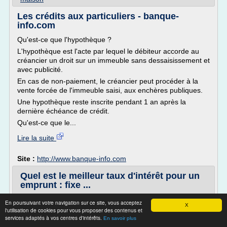
Les crédits aux particuliers - banque-
info.com
Qu'est-ce que l'hypothèque ?
L'hypothèque est l'acte par lequel le débiteur accorde au
créancier un droit sur un immeuble sans dessaisissement et
avec publicité.
En cas de non-paiement, le créancier peut procéder à la
vente forcée de l'immeuble saisi, aux enchères publiques.
Une hypothèque reste inscrite pendant 1 an après la
dernière échéance de crédit.
Qu'est-ce que le...
Lire la suite
Site :
http://www.banque-info.com
Quel est le meilleur taux d'intérêt pour un
emprunt : fixe ...
Guide de l'assurance > Assurance solde restant dû > Quel
En poursuivant votre navigation sur ce site, vous acceptez
X
taux d'intérêt choisir pour un emprunt hypothécaire : fixe
l'utilisation de cookies pour vous proposer des contenus et
ou variable ?
services adaptés à vos centres d'intérêts.
En savoir plus