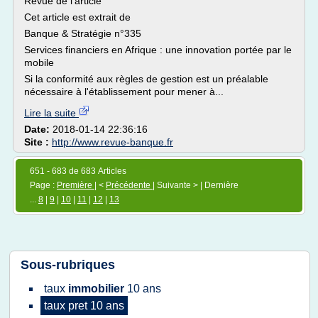
Revue de l'article
Cet article est extrait de
Banque & Stratégie n°335
Services financiers en Afrique : une innovation portée par le
mobile
Si la conformité aux règles de gestion est un préalable
nécessaire à l'établissement pour mener à...
Lire la suite
Date:
2018-01-14 22:36:16
Site :
http://www.revue-banque.fr
651 - 683 de 683 Articles
Page :
Première
| <
Précédente
| Suivante > | Dernière
...
8
|
9
|
10
|
11
|
12
|
13
Sous-rubriques
taux
immobilier
10 ans
taux pret 10 ans