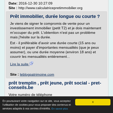
Date:
2016-12-30 10:27:09
Site :
http://www.calculatricepretimmobilier.org
Prêt immobilier, durée longue ou courte ?
Je viens de signer le compromis de vente pour un
investissement immobilier (petit T2) et je dois maintenant
m'occuper du prêt. L'obtention n'est pas un problème
mais j'hésite sur la durée.
Est - il préférable d'avoir une durée courte (15 ans ou
moins) et payer d'importantes mensualités (que je peux
assumer), ou une durée moyenne (environ 18 ans) et
couvrir les mensualités entièrement...
Lire la suite
Site :
leblogpatrimoine.com
prêt tremplin , prêt jeune, prêt social - pret-
conseils.be
Votre numéro de téléphone
Pour bénéficier du prêt "jeunes",
En poursuivant votre navigation sur ce site, vous acceptez
X
l'utilisation de cookies pour vous proposer des contenus et
chacun des emprunteurs doit être âgé de moins de 35 ans
services adaptés à vos centres d'intérêts.
En savoir plus
à la date de signature de l'acte de prêt.