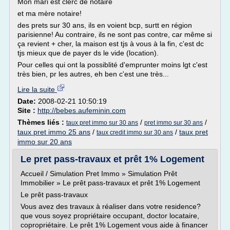
Mon mari est clerc de notaire
et ma mère notaire!
des prets sur 30 ans, ils en voient bcp, surtt en région
parisienne! Au contraire, ils ne sont pas contre, car même si
ça revient + cher, la maison est tjs à vous à la fin, c'est dc
tjs mieux que de payer ds le vide (location).
Pour celles qui ont la possiblité d'emprunter moins lgt c'est
très bien, pr les autres, eh ben c'est une très...
Lire la suite
Date:
2008-02-21 10:50:19
Site :
http://bebes.aufeminin.com
Thèmes liés :
/
/
taux pret immo sur 30 ans
pret immo sur 30 ans
taux pret immo 25 ans
/
/
taux pret
taux credit immo sur 30 ans
immo sur 20 ans
Le pret pass-travaux et prêt 1% Logement
Accueil / Simulation Pret Immo » Simulation Prêt
Immobilier » Le prêt pass-travaux et prêt 1% Logement
Le prêt pass-travaux
Vous avez des travaux à réaliser dans votre residence?
que vous soyez propriétaire occupant, doctor locataire,
copropriétaire. Le prêt 1% Logement vous aide à financer