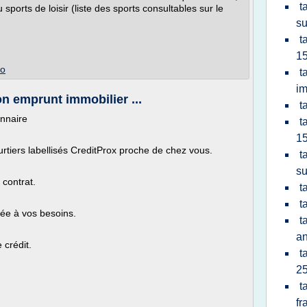
t
sports de loisir (liste des sports consultables sur le
su
t
15
fo
t
im
on emprunt immobilier ...
t
nnaire
t
15
rtiers labellisés CreditProx proche de chez vous.
t
su
 contrat.
t
t
tée à vos besoins.
t
a
 crédit.
t
25
t
fr