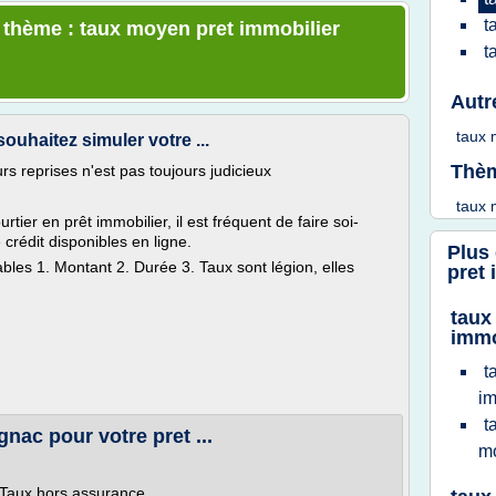
t
e thème : taux moyen pret immobilier
t
Autr
taux
ouhaitez simuler votre ...
Thèm
rs reprises n'est pas toujours judicieux
taux
rtier en prêt immobilier, il est fréquent de faire soi-
crédit disponibles en ligne.
Plus
iables 1. Montant 2. Durée 3. Taux sont légion, elles
pret 
taux
immo
t
im
t
gnac pour votre pret ...
m
. Taux hors assurance.