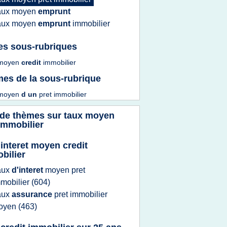
aux moyen
emprunt
aux moyen
emprunt
immobilier
es sous-rubriques
 moyen
credit
immobilier
es de la sous-rubrique
 moyen
d un
pret immobilier
 de thèmes sur
taux moyen
immobilier
 interet moyen credit
bilier
aux
d'interet
moyen pret
mobilier
(604)
aux
assurance
pret immobilier
oyen
(463)