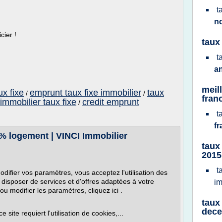
t
n
ier !
taux
t
a
meil
ux fixe
emprunt taux fixe immobilier
taux
/
/
fran
 immobilier taux fixe
credit emprunt
/
t
f
1% logement | VINCI Immobilier
taux
2015
t
difier vos paramètres, vous acceptez l'utilisation des
 disposer de services et d'offres adaptées à votre
im
ou modifier les paramètres, cliquez ici .
taux
dece
e site requiert l'utilisation de cookies,...