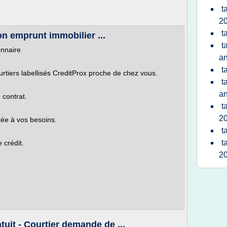
t
2
t
on emprunt immobilier ...
t
onnaire
a
t
rtiers labellisés CreditProx proche de chez vous.
t
a
 contrat.
t
2
tée à vos besoins.
t
t
 crédit.
2
tuit - Courtier demande de ...