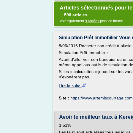
Articles sélectionnés pour l
598 articles
→
Voir également
9 Vidéos
pour ce thème
Simulation Prêt Immobilier Vous s
8/06/2016 Racheter son crédit à plusieu
Simulation Prêt Immobilier
Avant d'aller voir son banquier ou un cou
même appel aux outils de simulation de 
Si les « calculettes » jouant sur les var
n'exonèrent pas...
Lire la suite
Site :
https://www.artemiscourtage.com
Avoir le meilleur taux à Kervi
1.51%
Les taux sont actualisés tous les jours