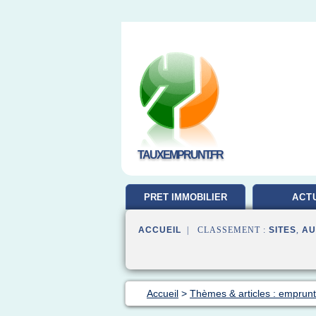
TAUXEMPRUNT.FR
PRET IMMOBILIER
ACT
ACCUEIL
| CLASSEMENT :
SITES
,
AU
Accueil
>
Thèmes & articles : emprunt