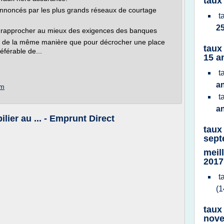
taux
nnoncés par les plus grands réseaux de courtage
t
2
s rapprocher au mieux des exigences des banques
nac de la même manière que pour décrocher une place
taux
éférable de...
15 a
t
a
om
t
a
lier au ... - Emprunt Direct
taux
sept
meil
2017
t
(1
taux
nove