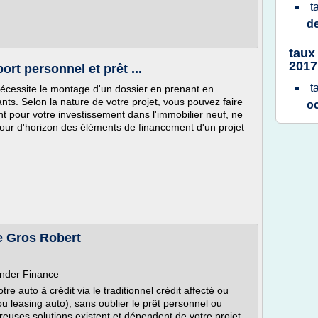
t
d
taux
2017
rt personnel et prêt ...
t
nécessite le montage d'un dossier en prenant en
nts. Selon la nature de votre projet, vous pouvez faire
o
t pour votre investissement dans l'immobilier neuf, ne
Tour d'horizon des éléments de financement d'un projet
Le Gros Robert
nder Finance
re auto à crédit via le traditionnel crédit affecté ou
u leasing auto), sans oublier le prêt personnel ou
euses solutions existent et dépendent de votre projet.