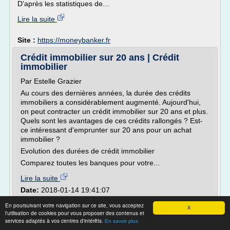
D'après les statistiques de...
Lire la suite
Site :
https://moneybanker.fr
Crédit immobilier sur 20 ans | Crédit
immobilier
Par Estelle Grazier
Au cours des dernières années, la durée des crédits
immobiliers a considérablement augmenté. Aujourd'hui,
on peut contracter un crédit immobilier sur 20 ans et plus.
Quels sont les avantages de ces crédits rallongés ? Est-
ce intéressant d'emprunter sur 20 ans pour un achat
immobilier ?
Evolution des durées de crédit immobilier
Comparez toutes les banques pour votre...
Lire la suite
Date:
2018-01-14 19:41:07
Site :
http://www.credit-conseil.fr
En poursuivant votre navigation sur ce site, vous acceptez
X
l'utilisation de cookies pour vous proposer des contenus et
2017 : Hausse des taux d'emprunt -
services adaptés à vos centres d'intérêts.
En savoir plus
IDEALTAUX