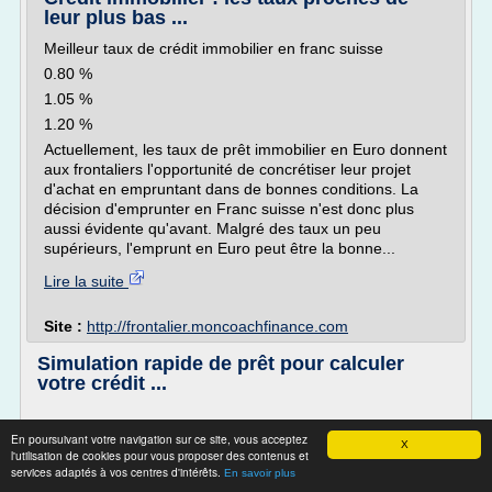
leur plus bas ...
Meilleur taux de crédit immobilier en franc suisse
0.80 %
1.05 %
1.20 %
Actuellement, les taux de prêt immobilier en Euro donnent
aux frontaliers l'opportunité de concrétiser leur projet
d'achat en empruntant dans de bonnes conditions. La
décision d'emprunter en Franc suisse n'est donc plus
aussi évidente qu'avant. Malgré des taux un peu
supérieurs, l'emprunt en Euro peut être la bonne...
Lire la suite
Site :
http://frontalier.moncoachfinance.com
Simulation rapide de prêt pour calculer
votre crédit ...
En poursuivant votre navigation sur ce site, vous acceptez
SIMULEZ VOTRE PRET IMMOBILIER GRATUITEMENT ET
X
l'utilisation de cookies pour vous proposer des contenus et
SANS ENGAGEMENT
services adaptés à vos centres d'intérêts.
En savoir plus
Le simulateur de crédit immobilier de 2L Courtage vous