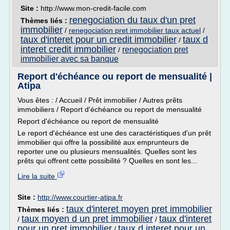
Site :
http://www.mon-credit-facile.com
renegociation du taux d'un pret
Thèmes liés :
immobilier
/
renegociation pret immobilier taux actuel
/
taux d'interet pour un credit immobilier
taux d
/
interet credit immobilier
renegociation pret
/
immobilier avec sa banque
Report d'échéance ou report de mensualité |
Atipa
Vous êtes : / Accueil / Prêt immobilier / Autres prêts
immobiliers / Report d'échéance ou report de mensualité
Report d'échéance ou report de mensualité
Le report d'échéance est une des caractéristiques d'un prêt
immobilier qui offre la possibilité aux emprunteurs de
reporter une ou plusieurs mensualités. Quelles sont les
prêts qui offrent cette possibilité ? Quelles en sont les...
Lire la suite
Site :
http://www.courtier-atipa.fr
taux d'interet moyen pret immobilier
Thèmes liés :
taux moyen d un pret immobilier
taux d'interet
/
/
pour un pret immobilier
taux d interet pour un
/