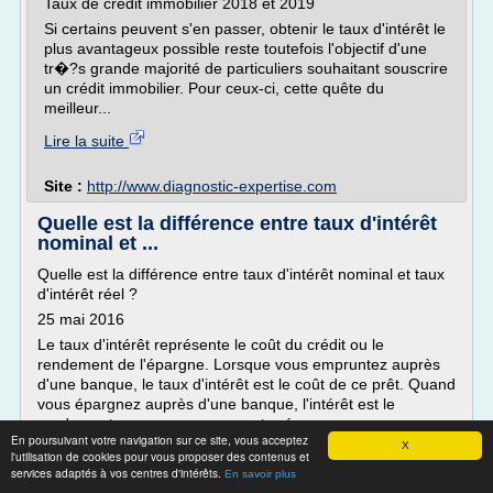
Taux de crédit immobilier 2018 et 2019
Si certains peuvent s'en passer, obtenir le taux d'intérêt le
plus avantageux possible reste toutefois l'objectif d'une
tr�?s grande majorité de particuliers souhaitant souscrire
un crédit immobilier. Pour ceux-ci, cette quête du
meilleur...
Lire la suite
Site :
http://www.diagnostic-expertise.com
Quelle est la différence entre taux d'intérêt
nominal et ...
Quelle est la différence entre taux d'intérêt nominal et taux
d'intérêt réel ?
25 mai 2016
Le taux d'intérêt représente le coût du crédit ou le
rendement de l'épargne. Lorsque vous empruntez auprès
d'une banque, le taux d'intérêt est le coût de ce prêt. Quand
vous épargnez auprès d'une banque, l'intérêt est le
rendement que vous procure votre épargne.
En poursuivant votre navigation sur ce site, vous acceptez
X
Les économistes font...
l'utilisation de cookies pour vous proposer des contenus et
services adaptés à vos centres d'intérêts.
En savoir plus
Lire la suite