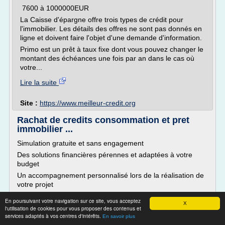
7600 à 1000000EUR
La Caisse d'épargne offre trois types de crédit pour
l'immobilier. Les détails des offres ne sont pas donnés en
ligne et doivent faire l'objet d'une demande d'information.
Primo est un prêt à taux fixe dont vous pouvez changer le
montant des échéances une fois par an dans le cas où
votre...
Lire la suite
Site :
https://www.meilleur-credit.org
Rachat de credits consommation et pret
immobilier ...
Simulation gratuite et sans engagement
Des solutions financières pérennes et adaptées à votre
budget
Un accompagnement personnalisé lors de la réalisation de
votre projet
Crédit Unique : une expérience de 20 ans dans le domaine
En poursuivant votre navigation sur ce site, vous acceptez
X
du rachat de crédits
l'utilisation de cookies pour vous proposer des contenus et
services adaptés à vos centres d'intérêts.
Il y a certainement une agence Crédit Unique près de chez
En savoir plus