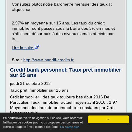
Consultez plutôt notre baromètre mensuel des taux ! :
cliquez ici
2,97% en moyenne sur 15 ans. Les taux du crédit
immobilier sont passés sous la barre des 3% en mai, et
s'affichent désormais à des niveaux jamais atteints par
le...
Lire la suite
Site :
http://www.inandfi-credits.fr
Credit bank personnel: Taux pret immobilier
sur 25 ans
jeudi 31 octobre 2013
Taux pret immobilier sur 25 ans
Crdit immobilier : des taux toujours bas dbut 2016 De
Particulier. Taux immobilier actuel moyen avril 2016 : 1,97
Moyennes des taux de prt immobilier constates par Crdit
Logement et la.
En poursuivant votre navigation sur ce site, vous acceptez
Y a-t-il une diffrence si l on emprunte en Rhne-Alpes, en
X
l'utilisation de cookies pour vous proposer des contenus et
Alsace ou. SUR 15 ANS, SUR 20 ANS, SUR 25. Ceux qui s
services adaptés à vos centres d'intérêts.
En savoir plus
endettent sur 25 ans obtiennent en moyenne un...