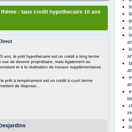
t
e thème : taux credit hypothecaire 10 ans
t
p
r
t
Direct
a
t
a
 ans, le prêt hypothécaire est un crédit à long terme
en vue de devenir propriétaire, mais également au
t
existant et à la réalisation de travaux supplémentaires.
a
e
le prêt à tempérament est un crédit à court terme
a
ettant de disposer...
e
be
c
im
t
 Desjardins
t