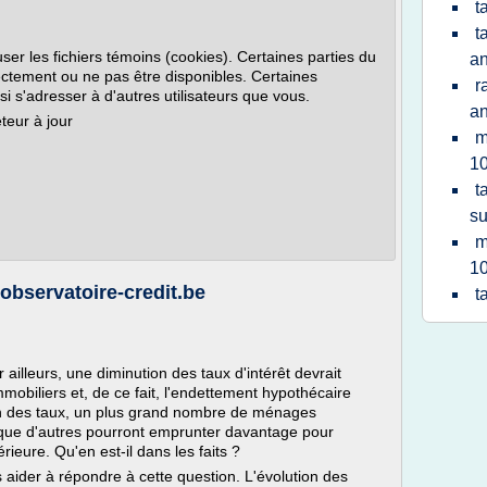
t
t
ser les fichiers témoins (cookies). Certaines parties du
a
ectement ou ne pas être disponibles. Certaines
r
i s'adresser à d'autres utilisateurs que vous.
a
teur à jour
m
10
t
su
m
10
 observatoire-credit.be
t
ailleurs, une diminution des taux d'intérêt devrait
mobiliers et, de ce fait, l'endettement hypothécaire
n des taux, un plus grand nombre de ménages
s que d'autres pourront emprunter davantage pour
rieure. Qu'en est-il dans les faits ?
aider à répondre à cette question. L'évolution des