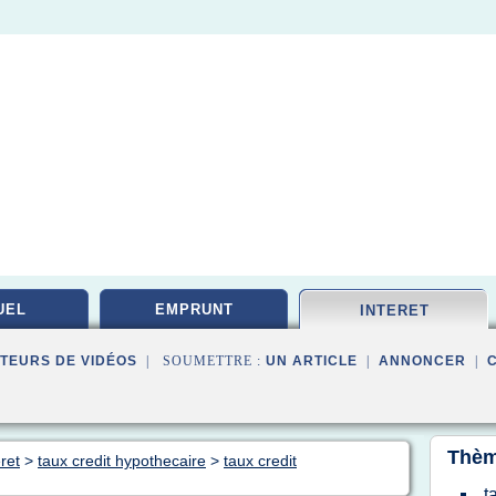
UEL
EMPRUNT
INTERET
TEURS DE VIDÉOS
| SOUMETTRE :
UN ARTICLE
|
ANNONCER
|
Thèm
ret
>
taux credit hypothecaire
>
taux credit
t