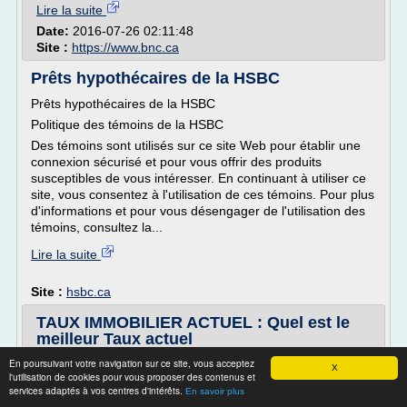
Lire la suite
Date:
2016-07-26 02:11:48
Site :
https://www.bnc.ca
Prêts hypothécaires de la HSBC
Prêts hypothécaires de la HSBC
Politique des témoins de la HSBC
Des témoins sont utilisés sur ce site Web pour établir une
connexion sécurisé et pour vous offrir des produits
susceptibles de vous intéresser. En continuant à utiliser ce
site, vous consentez à l'utilisation de ces témoins. Pour plus
d'informations et pour vous désengager de l'utilisation des
témoins, consultez la...
Lire la suite
Site :
hsbc.ca
TAUX IMMOBILIER ACTUEL : Quel est le
meilleur Taux actuel
En poursuivant votre navigation sur ce site, vous acceptez
taux immobilier actuel avec un courtier gratuit.
X
l'utilisation de cookies pour vous proposer des contenus et
La question d'une éventuelle disparition des taux fixes se
services adaptés à vos centres d'intérêts.
En savoir plus
pose.