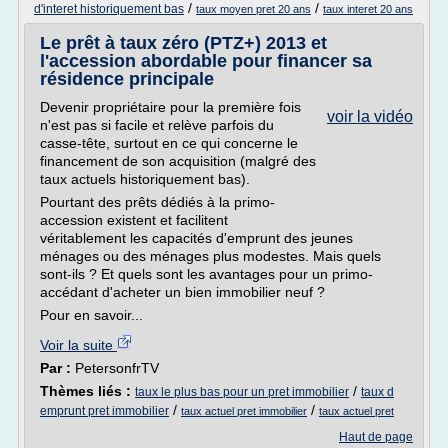
/
/
d'interet historiquement bas
taux moyen pret 20 ans
taux interet 20 ans
Le prêt à taux zéro (PTZ+) 2013 et
l'accession abordable pour financer sa
résidence principale
Devenir propriétaire pour la première fois
voir la vidéo
n'est pas si facile et relève parfois du
casse-tête, surtout en ce qui concerne le
financement de son acquisition (malgré des
taux actuels historiquement bas).
Pourtant des prêts dédiés à la primo-
accession existent et facilitent
véritablement les capacités d'emprunt des jeunes
ménages ou des ménages plus modestes. Mais quels
sont-ils ? Et quels sont les avantages pour un primo-
accédant d'acheter un bien immobilier neuf ?
Pour en savoir...
Voir la suite
Par :
PetersonfrTV
Thèmes liés :
/
taux le plus bas pour un pret immobilier
taux d
/
/
emprunt pret immobilier
taux actuel pret immobilier
taux actuel pret
Haut de page