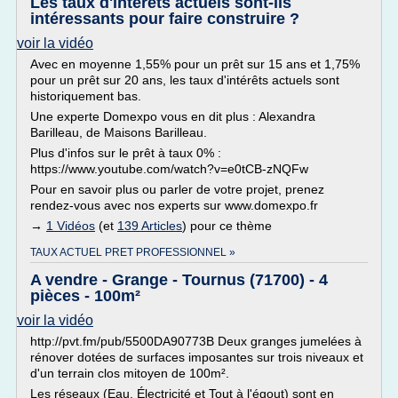
Les taux d'intérêts actuels sont-ils
intéressants pour faire construire ?
voir la vidéo
Avec en moyenne 1,55% pour un prêt sur 15 ans et 1,75%
pour un prêt sur 20 ans, les taux d'intérêts actuels sont
historiquement bas.
Une experte Domexpo vous en dit plus : Alexandra
Barilleau, de Maisons Barilleau.
Plus d'infos sur le prêt à taux 0% :
https://www.youtube.com/watch?v=e0tCB-zNQFw
Pour en savoir plus ou parler de votre projet, prenez
rendez-vous avec nos experts sur www.domexpo.fr
→
1 Vidéos
(et
139 Articles
) pour ce thème
TAUX ACTUEL PRET PROFESSIONNEL »
A vendre - Grange - Tournus (71700) - 4
pièces - 100m²
voir la vidéo
http://pvt.fm/pub/5500DA90773B Deux granges jumelées à
rénover dotées de surfaces imposantes sur trois niveaux et
d'un terrain clos mitoyen de 100m².
Les réseaux (Eau, Électricité et Tout à l'égout) sont en