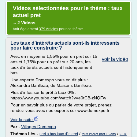
Vidéos sélectionnées pour le thème : taux
actuel pret
2 Vidéos
→
Voir également
379 Articles
pour ce thème
Les taux d'intérêts actuels sont-ils intéressants
pour faire construire ?
Avec en moyenne 1,55% pour un prêt sur 15
voir la vidéo
ans et 1,75% pour un prêt sur 20 ans, les
taux d'intérêts actuels sont historiquement
bas.
Une experte Domexpo vous en dit plus :
Alexandra Barilleau, de Maisons Barilleau.
Plus d'infos sur le prêt à taux 0% :
https://www.youtube.com/watch?v=e0tCB-zNQFw
Pour en savoir plus ou parler de votre projet, prenez
rendez-vous avec nos experts sur www.domexpo.fr
Voir la suite
Par :
Villages Domexpo
Thèmes liés :
/
/
pret a bas taux d'interet
taux
taux interet pret 15 ans