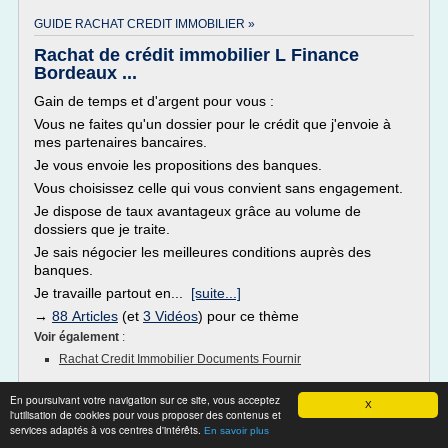
GUIDE RACHAT CREDIT IMMOBILIER »
Rachat de crédit immobilier L Finance
Bordeaux ...
Gain de temps et d'argent pour vous :
Vous ne faites qu'un dossier pour le crédit que j'envoie à
mes partenaires bancaires.
Je vous envoie les propositions des banques.
Vous choisissez celle qui vous convient sans engagement.
Je dispose de taux avantageux grâce au volume de
dossiers que je traite.
Je sais négocier les meilleures conditions auprès des
banques.
Je travaille partout en...
[suite...]
→
88 Articles
(et
3 Vidéos
) pour ce thème
Voir également
:
Rachat Credit Immobilier Documents Fournir
En poursuivant votre navigation sur ce site, vous acceptez
X
RACHAT DE CREDIT CONSOMMATION SUR 10 ANS »
l'utilisation de cookies pour vous proposer des contenus et
services adaptés à vos centres d'intérêts.
En savoir plus
Rachat de Credit - Rachat de Pret -