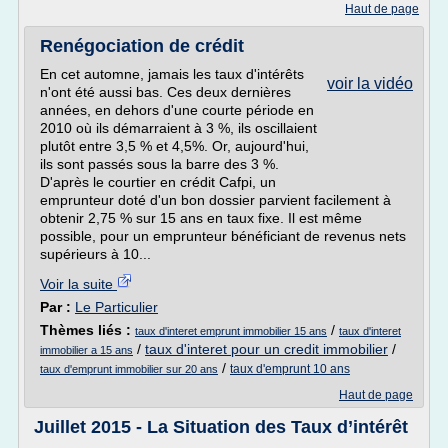
Haut de page
Renégociation de crédit
En cet automne, jamais les taux d'intérêts
voir la vidéo
n'ont été aussi bas. Ces deux dernières
années, en dehors d'une courte période en
2010 où ils démarraient à 3 %, ils oscillaient
plutôt entre 3,5 % et 4,5%. Or, aujourd'hui,
ils sont passés sous la barre des 3 %.
D'après le courtier en crédit Cafpi, un
emprunteur doté d'un bon dossier parvient facilement à
obtenir 2,75 % sur 15 ans en taux fixe. Il est même
possible, pour un emprunteur bénéficiant de revenus nets
supérieurs à 10...
Voir la suite
Par :
Le Particulier
Thèmes liés :
/
taux d'interet emprunt immobilier 15 ans
taux d'interet
/
taux d'interet pour un credit immobilier
/
immobilier a 15 ans
/
taux d'emprunt 10 ans
taux d'emprunt immobilier sur 20 ans
Haut de page
Juillet 2015 - La Situation des Taux d’intérêt