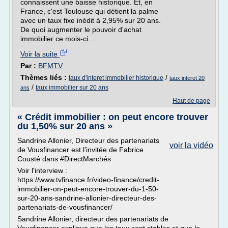
connaissent une baisse historique. Et, en
France, c'est Toulouse qui détient la palme
avec un taux fixe inédit à 2,95% sur 20 ans.
De quoi augmenter le pouvoir d'achat
immobilier ce mois-ci...
Voir la suite
Par :
BFMTV
Thèmes liés :
/
taux d'interet immobilier historique
taux interet 20
/
taux immobilier sur 20 ans
ans
Haut de page
« Crédit immobilier : on peut encore trouver
du 1,50% sur 20 ans »
Sandrine Allonier, Directeur des partenariats
voir la vidéo
de Vousfinancer est l'invitée de Fabrice
Cousté dans #DirectMarchés
Voir l'interview :
https://www.tvfinance.fr/video-finance/credit-
immobilier-on-peut-encore-trouver-du-1-50-
sur-20-ans-sandrine-allonier-directeur-des-
partenariats-de-vousfinancer/
Sandrine Allonier, directeur des partenariats de