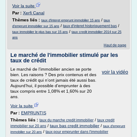
Voir la suite
Par :
Xerfi Canal
Thèmes liés :
/
taux d'interet emprunt immobilier 15 ans
taux
/
/
taux d'interet historiquement bas
d'emprunt immobilier sur 15 ans
/
taux immobilier le plus bas sur 15 ans
taux credit immobilier 2014 sur 25
ans
Haut de page
Le marché de l'immobilier stimulé par les
taux de crédit
Le marché de l’immobilier ancien se porte
voir la vidéo
bien. Les raisons ? Des prix contenus et des
taux de crédit qui n’ont jamais été aussi bas.
Aujourd’hui, il possible d’emprunter à des
taux compris entre 1,08% et 1,60% sur 20
ans.
Voir la suite
Par :
EMPRUNTIS
Thèmes liés :
/
taux du marche credit immobilier
taux credit
/
taux bas credit immobilier
/
immobilier sur 20 ans
taux d'emprunt
/
taux pour emprunter dans l'immobilier
immobilier sur 20 ans