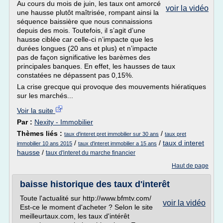
Au cours du mois de juin, les taux ont amorcé
voir la vidéo
une hausse plutôt maîtrisée, rompant ainsi la
séquence baissière que nous connaissions
depuis des mois. Toutefois, il s’agit d’une
hausse ciblée car celle-ci n’impacte que les
durées longues (20 ans et plus) et n’impacte
pas de façon significative les barèmes des
principales banques. En effet, les hausses de taux
constatées ne dépassent pas 0,15%.
La crise grecque qui provoque des mouvements hiératiques
sur les marchés...
Voir la suite
Par :
Nexity - Immobilier
Thèmes liés :
/
taux d'interet pret immobilier sur 30 ans
taux pret
/
/
taux d interet
immobilier 10 ans 2015
taux d'interet immobilier a 15 ans
hausse
/
taux d'interet du marche financier
Haut de page
baisse historique des taux d'interêt
Toute l'actualité sur http://www.bfmtv.com/
voir la vidéo
Est-ce le moment d'acheter ? Selon le site
meilleurtaux.com, les taux d'intérêt