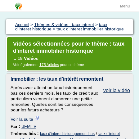
Menu
Accueil
>
Thèmes & vidéos : taux interet
>
taux
d'interet historique
>
taux d'interet immobilier historique
Vidéos sélectionnées pour le thème : taux
d'interet immobilier historique
18 Vidéos
→
Voir également
175 Articles
pour ce thème
Immobilier : les taux d'intérêt remontent
Après avoir atteint un taux historiquement
voir la vidéo
bas ces derniers mois, les taux de crédit aux
particuliers viennent d'amorcer une petite
remontée. Quelles sont les conséquences
pour les futurs acheteurs ?
Voir la suite
Par :
BFMTV
Thèmes liés :
/
taux d'interet historiquement bas
taux d'interet