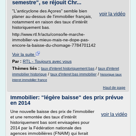
semestre", se réjouit Chr...
"L'anticyclone des Açores" semble bien
voir la vidéo
planer au-dessus de l'immobilier français,
notamment en raison des taux d'intérêt
historiquement bas.
http://www.rtl.fr/actu/conso/le-marche-
immobilier-va-mieux-mais-ne-dope-pas-
encore-la-baisse-du-chomage-7784701142
Voir la suite
Par :
RTL - Toujours avec vous
Thèmes liés :
/
taux d'interet historiquement bas
taux d'interet
/
/
immobilier historique
taux d'interet bas immobilier
historique taux
interet immobilier france
Haut de page
Immobilier: "légère baisse" des prix prévue
en 2014
Une nouvelle baisse des prix de l'immobilier
voir la vidéo
et une remontée des taux d'intérêt
historiquement bas sont envisagées pour
2014 par la Fédération nationale des
agences immobilières (FNAIM) qui livrait