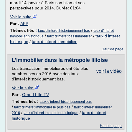
mardi 14 janvier à Paris son bilan et ses
perspectives pour 2014. Durée: 01:04
Voir la suite
Par :
AFP
Thèmes liés :
/
taux d'interet historiquement bas
taux d'interet
/
/
taux d interet
immobilier historique
taux d'interet bas immobilier
historique
/
taux d interet immobilier
Haut de page
L'immobilier dans la métropole lilloise
Les transaction immobilières ont été plus
voir la vidéo
nombreuses en 2016 avec des taux
d'intérêt historiquement bas.
Voir la suite
Par :
Grand Lille TV
Thèmes liés :
taux d'interet historiquement bas
/
/
taux d'interet immobilier le plus bas
taux d'interet immobilier
/
/
taux d interet
2016
taux d'interet immobilier historique
historique
Haut de page