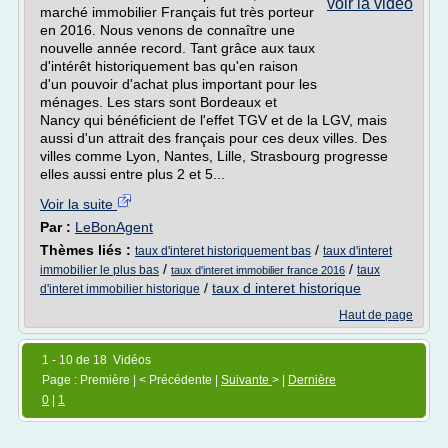
voir la vidéo
marché immobilier Français fut très porteur
en 2016. Nous venons de connaître une
nouvelle année record. Tant grâce aux taux
d'intérêt historiquement bas qu'en raison
d'un pouvoir d'achat plus important pour les
ménages. Les stars sont Bordeaux et
Nancy qui bénéficient de l'effet TGV et de la LGV, mais
aussi d'un attrait des français pour ces deux villes. Des
villes comme Lyon, Nantes, Lille, Strasbourg progresse
elles aussi entre plus 2 et 5...
Voir la suite
Par :
LeBonAgent
Thèmes liés :
/
taux d'interet historiquement bas
taux d'interet
/
/
immobilier le plus bas
taux
taux d'interet immobilier france 2016
/
taux d interet historique
d'interet immobilier historique
Haut de page
1 - 10 de 18 Vidéos
Page : Première | < Précédente |
Suivante
> |
Dernière
0
|
1