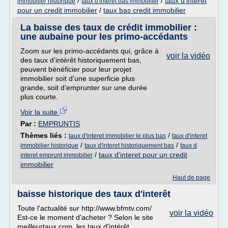
/
/
taux d'interet
immobilier historique
taux d'interet bas immobilier
pour un credit immobilier
/
taux bas credit immobilier
La baisse des taux de crédit immobilier :
une aubaine pour les primo-accédants
Zoom sur les primo-accédants qui, grâce à
voir la vidéo
des taux d’intérêt historiquement bas,
peuvent bénéficier pour leur projet
immobilier soit d’une superficie plus
grande, soit d’emprunter sur une durée
plus courte.
Voir la suite
Par :
EMPRUNTIS
Thèmes liés :
/
taux d'interet immobilier le plus bas
taux d'interet
/
/
immobilier historique
taux d'interet historiquement bas
taux d
/
taux d'interet pour un credit
interet emprunt immobilier
immobilier
Haut de page
baisse historique des taux d'interêt
Toute l'actualité sur http://www.bfmtv.com/
voir la vidéo
Est-ce le moment d'acheter ? Selon le site
meilleurtaux.com, les taux d'intérêt